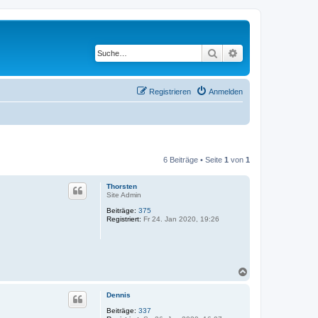
Suche
Erweiterte Suche
Registrieren
Anmelden
6 Beiträge • Seite
1
von
1
Thorsten
Site Admin
Beiträge:
375
Registriert:
Fr 24. Jan 2020, 19:26
N
a
c
Dennis
h
o
Beiträge:
337