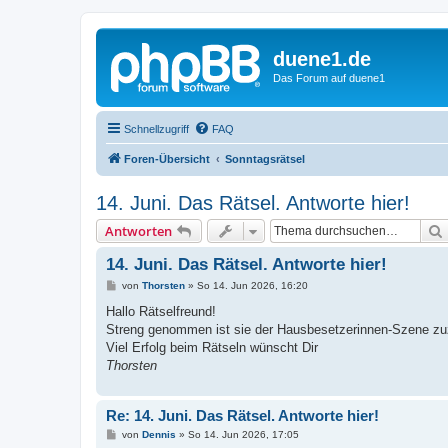
duene1.de
Das Forum auf duene1
Schnellzugriff
FAQ
Foren-Übersicht
Sonntagsrätsel
14. Juni. Das Rätsel. Antworte hier!
Antworten
14. Juni. Das Rätsel. Antworte hier!
B
von
Thorsten
»
So 14. Jun 2026, 16:20
e
i
Hallo Rätselfreund!
t
Streng genommen ist sie der Hausbesetzerinnen-Szene z
r
a
Viel Erfolg beim Rätseln wünscht Dir
g
Thorsten
Re: 14. Juni. Das Rätsel. Antworte hier!
B
von
Dennis
»
So 14. Jun 2026, 17:05
e