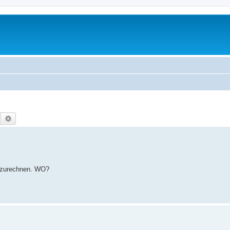
Suche
Erweiterte Suche
uzurechnen. WO?