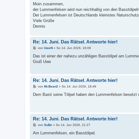
i
Moin zusammen,
t
der Lummenfelsen wird nun reichhaltig von den Basstölpeln 
r
a
Der Lummenfelsen ist Deutschlands kleinstes Naturschutz
g
Viele Grüße
Dennis
Re: 14. Juni. Das Rätsel. Antworte hier!
B
von
UweN
»
So 14. Jun 2026, 18:09
e
i
Das ist einer der nahezu unzähligen Basstölpel am Lumme
t
Gruß Uwe
r
a
g
Re: 14. Juni. Das Rätsel. Antworte hier!
B
von
Mr.Bean2
»
So 14. Jun 2026, 18:49
e
i
Dem Basti seine Tölpel haben den Lummenfelsen besetzt un
t
r
a
g
Re: 14. Juni. Das Rätsel. Antworte hier!
B
von
SuBe
»
So 14. Jun 2026, 21:27
e
i
Am Lummenfelsen, ein Basstölpel.
t