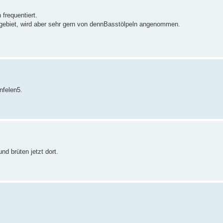
frequentiert.
gebiet, wird aber sehr gern von dennBasstölpeln angenommen.
nfelen5.
d brüten jetzt dort.