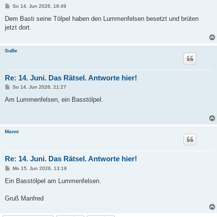
B
So 14. Jun 2026, 18:49
e
i
Dem Basti seine Tölpel haben den Lummenfelsen besetzt und brüten
t
jetzt dort.
r
a
g
SuBe
Re: 14. Juni. Das Rätsel. Antworte hier!
B
So 14. Jun 2026, 21:27
e
i
Am Lummenfelsen, ein Basstölpel.
t
r
a
g
Manni
Re: 14. Juni. Das Rätsel. Antworte hier!
B
Mo 15. Jun 2026, 13:19
e
i
Ein Basstölpel am Lummenfelsen.
t
r
a
Gruß Manfred
g