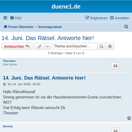
duene1.de
FAQ
Registrieren
Anmelden
S
Foren-Übersicht
Sonntagsrätsel
u
14. Juni. Das Rätsel. Antworte hier!
c
Suche
Erweiterte
Antworten
h
6 Beiträge • Seite
1
von
1
e
Thorsten
Site Admin
14. Juni. Das Rätsel. Antworte hier!
B
So 14. Jun 2026, 16:20
e
i
Hallo Rätselfreund!
t
Streng genommen ist sie der Hausbesetzerinnen-Szene zuzurechnen.
r
a
WO?
g
Viel Erfolg beim Rätseln wünscht Dir
Thorsten
Dennis