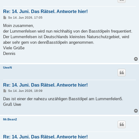
Re: 14. Juni. Das Rätsel. Antworte hier!
B
So 14. Jun 2026, 17:05
e
i
Moin zusammen,
t
der Lummenfelsen wird nun reichhaltig von den Basstölpeln frequentiert.
r
a
Der Lummenfelsen ist Deutschlands kleinstes Naturschutzgebiet, wird
g
aber sehr gern von dennBasstölpeln angenommen.
Viele Grüße
Dennis
UweN
Re: 14. Juni. Das Rätsel. Antworte hier!
B
So 14. Jun 2026, 18:09
e
i
Das ist einer der nahezu unzähligen Basstölpel am Lummenfelen5.
t
Gruß Uwe
r
a
g
Mr.Bean2
Re: 14. Juni. Das Rätsel. Antworte hier!