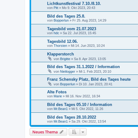
Lichtkunstfestival 7.10./8.10.
von
Pitt
»
Mo 9. Okt 2023, 20:43
Bild des Tages 25.8.
von
Bopperlun
»
Fr 25. Aug 2023, 14:29
Tagesbild vom 21.07.2023
von
hdc
»
Sa 22. Jul 2023, 15:45
Tagesbild 12.06.
von
Thorsten
»
Mi 14. Jun 2023, 10:24
Klapperstorch
von
Brigitte
»
Sa 8. Apr 2023, 13:05
Bild des Tages 31.1.2022 / Information
von
Nietlogger
»
Mi 1. Feb 2023, 20:10
Franz Schensky Platz, Bild des Taqes heute
von
Bopperlun
»
Di 10. Jan 2023, 20:41
Alte Fotos
von
Marie
»
Mi 16. Nov 2022, 16:34
Bild des Tages 05.10 / Information
von
Mr.Bean1
»
Mi 5. Okt 2022, 11:26
Bild des Tages 28.10.2022
von
Mr.Bean1
»
Sa 29. Okt 2022, 13:54
Neues Thema