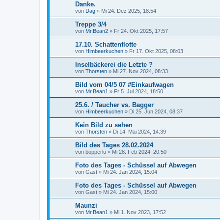
Danke.
von
Dag
»
Mi 24. Dez 2025, 18:54
Treppe 3/4
von
Mr.Bean2
»
Fr 24. Okt 2025, 17:57
17.10. Schattenflotte
von
Himbeerkuchen
»
Fr 17. Okt 2025, 08:03
Inselbäckerei die Letzte ?
von
Thorsten
»
Mi 27. Nov 2024, 08:33
Bild vom 04/5 07 #Einkaufwagen
von
Mr.Bean1
»
Fr 5. Jul 2024, 18:50
25.6. / Taucher vs. Bagger
von
Himbeerkuchen
»
Di 25. Jun 2024, 08:37
Kein Bild zu sehen
von
Thorsten
»
Di 14. Mai 2024, 14:39
Bild des Tages 28.02.2024
von
bopperlu
»
Mi 28. Feb 2024, 20:50
Foto des Tages - Schüssel auf Abwegen
von
Gast
»
Mi 24. Jan 2024, 15:04
Foto des Tages - Schüssel auf Abwegen
von
Gast
»
Mi 24. Jan 2024, 15:00
Maunzi
von
Mr.Bean1
»
Mi 1. Nov 2023, 17:52