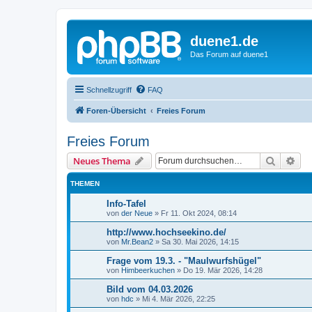
duene1.de
Das Forum auf duene1
Schnellzugriff
FAQ
Foren-Übersicht
Freies Forum
Freies Forum
Suche
Erw
Neues Thema
THEMEN
Info-Tafel
von
der Neue
»
Fr 11. Okt 2024, 08:14
http://www.hochseekino.de/
von
Mr.Bean2
»
Sa 30. Mai 2026, 14:15
Frage vom 19.3. - "Maulwurfshügel"
von
Himbeerkuchen
»
Do 19. Mär 2026, 14:28
Bild vom 04.03.2026
von
hdc
»
Mi 4. Mär 2026, 22:25