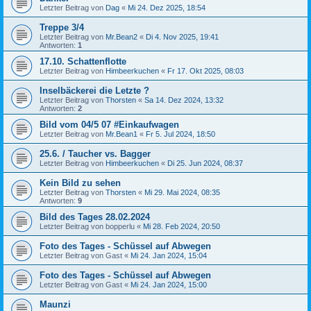
Letzter Beitrag von
Dag
«
Mi 24. Dez 2025, 18:54
Treppe 3/4
Letzter Beitrag von
Mr.Bean2
«
Di 4. Nov 2025, 19:41
Antworten:
1
17.10. Schattenflotte
Letzter Beitrag von
Himbeerkuchen
«
Fr 17. Okt 2025, 08:03
Inselbäckerei die Letzte ?
Letzter Beitrag von
Thorsten
«
Sa 14. Dez 2024, 13:32
Antworten:
2
Bild vom 04/5 07 #Einkaufwagen
Letzter Beitrag von
Mr.Bean1
«
Fr 5. Jul 2024, 18:50
25.6. / Taucher vs. Bagger
Letzter Beitrag von
Himbeerkuchen
«
Di 25. Jun 2024, 08:37
Kein Bild zu sehen
Letzter Beitrag von
Thorsten
«
Mi 29. Mai 2024, 08:35
Antworten:
9
Bild des Tages 28.02.2024
Letzter Beitrag von
bopperlu
«
Mi 28. Feb 2024, 20:50
Foto des Tages - Schüssel auf Abwegen
Letzter Beitrag von
Gast
«
Mi 24. Jan 2024, 15:04
Foto des Tages - Schüssel auf Abwegen
Letzter Beitrag von
Gast
«
Mi 24. Jan 2024, 15:00
Maunzi