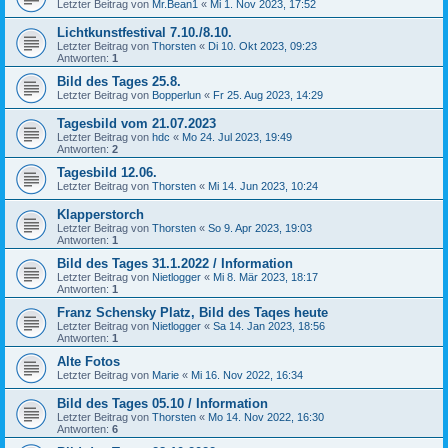
Letzter Beitrag von
Mr.Bean1
«
Mi 1. Nov 2023, 17:52
Lichtkunstfestival 7.10./8.10.
Letzter Beitrag von
Thorsten
«
Di 10. Okt 2023, 09:23
Antworten:
1
Bild des Tages 25.8.
Letzter Beitrag von
Bopperlun
«
Fr 25. Aug 2023, 14:29
Tagesbild vom 21.07.2023
Letzter Beitrag von
hdc
«
Mo 24. Jul 2023, 19:49
Antworten:
2
Tagesbild 12.06.
Letzter Beitrag von
Thorsten
«
Mi 14. Jun 2023, 10:24
Klapperstorch
Letzter Beitrag von
Thorsten
«
So 9. Apr 2023, 19:03
Antworten:
1
Bild des Tages 31.1.2022 / Information
Letzter Beitrag von
Nietlogger
«
Mi 8. Mär 2023, 18:17
Antworten:
1
Franz Schensky Platz, Bild des Taqes heute
Letzter Beitrag von
Nietlogger
«
Sa 14. Jan 2023, 18:56
Antworten:
1
Alte Fotos
Letzter Beitrag von
Marie
«
Mi 16. Nov 2022, 16:34
Bild des Tages 05.10 / Information
Letzter Beitrag von
Thorsten
«
Mo 14. Nov 2022, 16:30
Antworten:
6