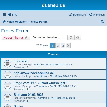
duene1.de
FAQ
Registrieren
Anmelden
S
Foren-Übersicht
Freies Forum
u
Freies Forum
c
Suche
Erweiterte Suche
Neues Thema
h
e
1
2
3
Nächste
75 Themen
Themen
Info-Tafel
Letzter Beitrag von
SuBe
«
Sa 30. Mai 2026, 21:53
Antworten:
6
http://www.hochseekino.de/
Letzter Beitrag von
Mr.Bean2
«
Sa 30. Mai 2026, 14:15
Frage vom 19.3. - "Maulwurfshügel"
Letzter Beitrag von
Thorsten
«
So 22. Mär 2026, 17:41
Antworten:
1
Bild vom 04.03.2026
Letzter Beitrag von
Thorsten
«
Do 5. Mär 2026, 09:46
Antworten:
1
Danke.