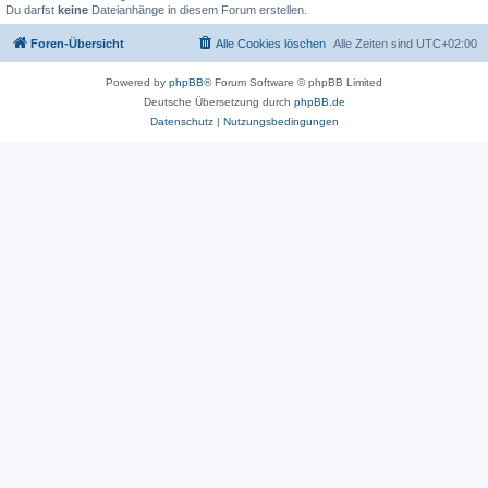
Du darfst
keine
Dateianhänge in diesem Forum erstellen.
Foren-Übersicht
Alle Cookies löschen
Alle Zeiten sind
UTC+02:00
Powered by
phpBB
® Forum Software © phpBB Limited
Deutsche Übersetzung durch
phpBB.de
Datenschutz
|
Nutzungsbedingungen