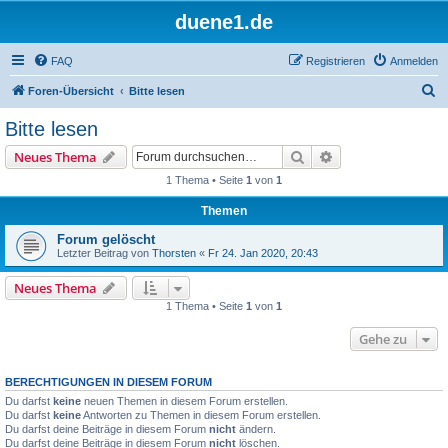
duene1.de
FAQ
Registrieren
Anmelden
S
Foren-Übersicht
Bitte lesen
u
Bitte lesen
c
Suche
Erweiterte Suche
Neues Thema
h
1 Thema • Seite
1
von
1
e
Themen
Forum gelöscht
Letzter Beitrag von
Thorsten
«
Fr 24. Jan 2020, 20:43
Neues Thema
1 Thema • Seite
1
von
1
Gehe zu
BERECHTIGUNGEN IN DIESEM FORUM
Du darfst
keine
neuen Themen in diesem Forum erstellen.
Du darfst
keine
Antworten zu Themen in diesem Forum erstellen.
Du darfst deine Beiträge in diesem Forum
nicht
ändern.
Du darfst deine Beiträge in diesem Forum
nicht
löschen.