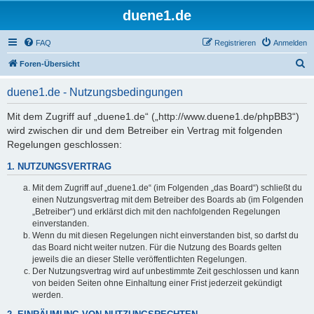
duene1.de
FAQ
Registrieren
Anmelden
S
Foren-Übersicht
u
duene1.de - Nutzungsbedingungen
c
h
Mit dem Zugriff auf „duene1.de“ („http://www.duene1.de/phpBB3“)
wird zwischen dir und dem Betreiber ein Vertrag mit folgenden
e
Regelungen geschlossen:
1. NUTZUNGSVERTRAG
Mit dem Zugriff auf „duene1.de“ (im Folgenden „das Board“) schließt du
einen Nutzungsvertrag mit dem Betreiber des Boards ab (im Folgenden
„Betreiber“) und erklärst dich mit den nachfolgenden Regelungen
einverstanden.
Wenn du mit diesen Regelungen nicht einverstanden bist, so darfst du
das Board nicht weiter nutzen. Für die Nutzung des Boards gelten
jeweils die an dieser Stelle veröffentlichten Regelungen.
Der Nutzungsvertrag wird auf unbestimmte Zeit geschlossen und kann
von beiden Seiten ohne Einhaltung einer Frist jederzeit gekündigt
werden.