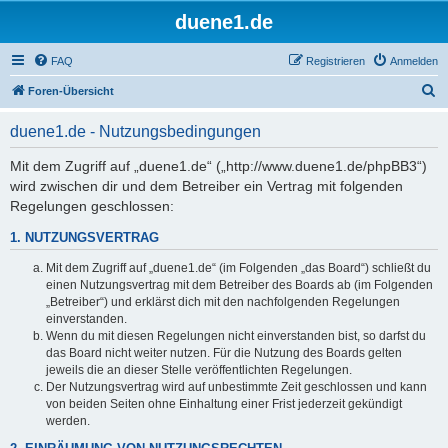
duene1.de
FAQ
Registrieren
Anmelden
S
Foren-Übersicht
u
duene1.de - Nutzungsbedingungen
c
h
Mit dem Zugriff auf „duene1.de“ („http://www.duene1.de/phpBB3“)
wird zwischen dir und dem Betreiber ein Vertrag mit folgenden
e
Regelungen geschlossen:
1. NUTZUNGSVERTRAG
Mit dem Zugriff auf „duene1.de“ (im Folgenden „das Board“) schließt du
einen Nutzungsvertrag mit dem Betreiber des Boards ab (im Folgenden
„Betreiber“) und erklärst dich mit den nachfolgenden Regelungen
einverstanden.
Wenn du mit diesen Regelungen nicht einverstanden bist, so darfst du
das Board nicht weiter nutzen. Für die Nutzung des Boards gelten
jeweils die an dieser Stelle veröffentlichten Regelungen.
Der Nutzungsvertrag wird auf unbestimmte Zeit geschlossen und kann
von beiden Seiten ohne Einhaltung einer Frist jederzeit gekündigt
werden.