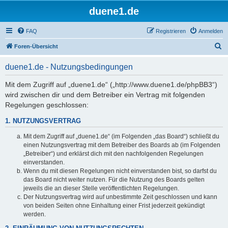
duene1.de
FAQ
Registrieren
Anmelden
S
Foren-Übersicht
u
duene1.de - Nutzungsbedingungen
c
h
Mit dem Zugriff auf „duene1.de“ („http://www.duene1.de/phpBB3“)
wird zwischen dir und dem Betreiber ein Vertrag mit folgenden
e
Regelungen geschlossen:
1. NUTZUNGSVERTRAG
Mit dem Zugriff auf „duene1.de“ (im Folgenden „das Board“) schließt du
einen Nutzungsvertrag mit dem Betreiber des Boards ab (im Folgenden
„Betreiber“) und erklärst dich mit den nachfolgenden Regelungen
einverstanden.
Wenn du mit diesen Regelungen nicht einverstanden bist, so darfst du
das Board nicht weiter nutzen. Für die Nutzung des Boards gelten
jeweils die an dieser Stelle veröffentlichten Regelungen.
Der Nutzungsvertrag wird auf unbestimmte Zeit geschlossen und kann
von beiden Seiten ohne Einhaltung einer Frist jederzeit gekündigt
werden.