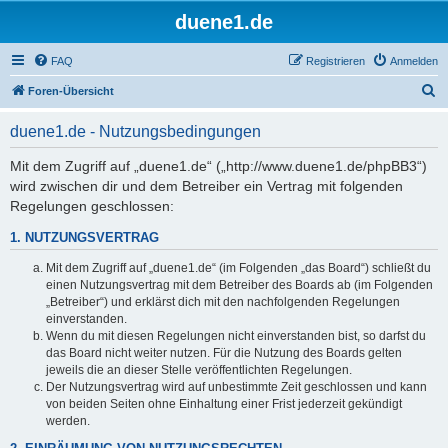
duene1.de
FAQ
Registrieren
Anmelden
S
Foren-Übersicht
u
duene1.de - Nutzungsbedingungen
c
h
Mit dem Zugriff auf „duene1.de“ („http://www.duene1.de/phpBB3“)
wird zwischen dir und dem Betreiber ein Vertrag mit folgenden
e
Regelungen geschlossen:
1. NUTZUNGSVERTRAG
Mit dem Zugriff auf „duene1.de“ (im Folgenden „das Board“) schließt du
einen Nutzungsvertrag mit dem Betreiber des Boards ab (im Folgenden
„Betreiber“) und erklärst dich mit den nachfolgenden Regelungen
einverstanden.
Wenn du mit diesen Regelungen nicht einverstanden bist, so darfst du
das Board nicht weiter nutzen. Für die Nutzung des Boards gelten
jeweils die an dieser Stelle veröffentlichten Regelungen.
Der Nutzungsvertrag wird auf unbestimmte Zeit geschlossen und kann
von beiden Seiten ohne Einhaltung einer Frist jederzeit gekündigt
werden.