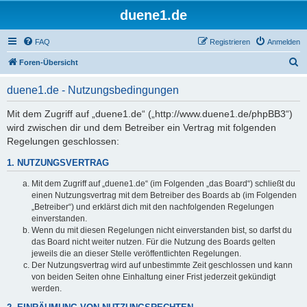
duene1.de
FAQ
Registrieren
Anmelden
S
Foren-Übersicht
u
duene1.de - Nutzungsbedingungen
c
h
Mit dem Zugriff auf „duene1.de“ („http://www.duene1.de/phpBB3“)
wird zwischen dir und dem Betreiber ein Vertrag mit folgenden
e
Regelungen geschlossen:
1. NUTZUNGSVERTRAG
Mit dem Zugriff auf „duene1.de“ (im Folgenden „das Board“) schließt du
einen Nutzungsvertrag mit dem Betreiber des Boards ab (im Folgenden
„Betreiber“) und erklärst dich mit den nachfolgenden Regelungen
einverstanden.
Wenn du mit diesen Regelungen nicht einverstanden bist, so darfst du
das Board nicht weiter nutzen. Für die Nutzung des Boards gelten
jeweils die an dieser Stelle veröffentlichten Regelungen.
Der Nutzungsvertrag wird auf unbestimmte Zeit geschlossen und kann
von beiden Seiten ohne Einhaltung einer Frist jederzeit gekündigt
werden.