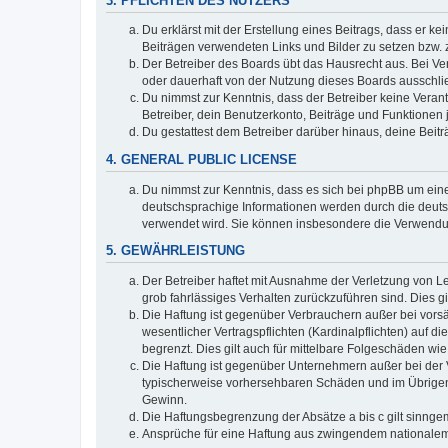
3. PFLICHTEN DES NUTZERS
Du erklärst mit der Erstellung eines Beitrags, dass er ke
Beiträgen verwendeten Links und Bilder zu setzen bzw.
Der Betreiber des Boards übt das Hausrecht aus. Bei V
oder dauerhaft von der Nutzung dieses Boards ausschlie
Du nimmst zur Kenntnis, dass der Betreiber keine Verantw
Betreiber, dein Benutzerkonto, Beiträge und Funktionen 
Du gestattest dem Betreiber darüber hinaus, deine Beit
4. GENERAL PUBLIC LICENSE
Du nimmst zur Kenntnis, dass es sich bei phpBB um eine
deutschsprachige Informationen werden durch die deu
verwendet wird. Sie können insbesondere die Verwendun
5. GEWÄHRLEISTUNG
Der Betreiber haftet mit Ausnahme der Verletzung von Le
grob fahrlässiges Verhalten zurückzuführen sind. Dies 
Die Haftung ist gegenüber Verbrauchern außer bei vors
wesentlicher Vertragspflichten (Kardinalpflichten) auf
begrenzt. Dies gilt auch für mittelbare Folgeschäden 
Die Haftung ist gegenüber Unternehmern außer bei der V
typischerweise vorhersehbaren Schäden und im Übrigen 
Gewinn.
Die Haftungsbegrenzung der Absätze a bis c gilt sinnge
Ansprüche für eine Haftung aus zwingendem nationalem