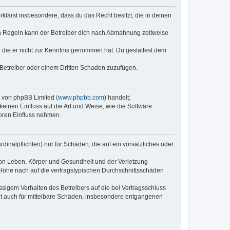
erklärst insbesondere, dass du das Recht besitzt, die in deinen
n Regeln kann der Betreiber dich nach Abmahnung zeitweise
er die er nicht zur Kenntnis genommen hat. Du gestattest dem
 Betreiber oder einem Dritten Schaden zuzufügen.
e von phpBB Limited (
www.phpbb.com
) handelt;
keinen Einfluss auf die Art und Weise, wie die Software
oren Einfluss nehmen.
inalpflichten) nur für Schäden, die auf ein vorsätzliches oder
von Leben, Körper und Gesundheit und der Verletzung
r Höhe nach auf die vertragstypischen Durchschnittsschäden
sigem Verhalten des Betreibers auf die bei Vertragsschluss
lt auch für mittelbare Schäden, insbesondere entgangenen