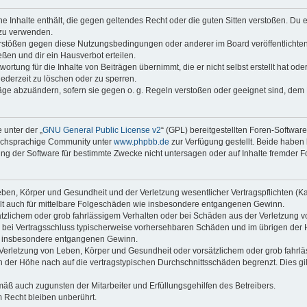
ine Inhalte enthält, die gegen geltendes Recht oder die guten Sitten verstoßen. Du 
 zu verwenden.
erstößen gegen diese Nutzungsbedingungen oder anderer im Board veröffentlichte
ßen und dir ein Hausverbot erteilen.
ortung für die Inhalte von Beiträgen übernimmt, die er nicht selbst erstellt hat od
jederzeit zu löschen oder zu sperren.
räge abzuändern, sofern sie gegen o. g. Regeln verstoßen oder geeignet sind, dem
 unter der „
GNU General Public License v2
“ (GPL) bereitgestellten Foren-Softwar
tschsprachige Community unter
www.phpbb.de
zur Verfügung gestellt. Beide haben 
g der Software für bestimmte Zwecke nicht untersagen oder auf Inhalte fremder F
ben, Körper und Gesundheit und der Verletzung wesentlicher Vertragspflichten (Kard
gilt auch für mittelbare Folgeschäden wie insbesondere entgangenen Gewinn.
ätzlichem oder grob fahrlässigem Verhalten oder bei Schäden aus der Verletzung 
 die bei Vertragsschluss typischerweise vorhersehbaren Schäden und im übrigen de
wie insbesondere entgangenen Gewinn.
erletzung von Leben, Körper und Gesundheit oder vorsätzlichem oder grob fahrläs
der Höhe nach auf die vertragstypischen Durchschnittsschäden begrenzt. Dies gi
mäß auch zugunsten der Mitarbeiter und Erfüllungsgehilfen des Betreibers.
 Recht bleiben unberührt.