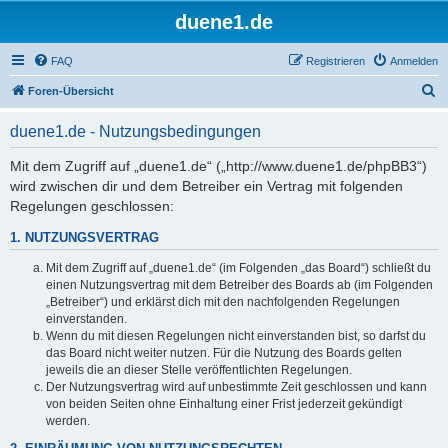
duene1.de
FAQ
Registrieren
Anmelden
S
Foren-Übersicht
u
duene1.de - Nutzungsbedingungen
c
h
Mit dem Zugriff auf „duene1.de“ („http://www.duene1.de/phpBB3“)
wird zwischen dir und dem Betreiber ein Vertrag mit folgenden
e
Regelungen geschlossen:
1. NUTZUNGSVERTRAG
Mit dem Zugriff auf „duene1.de“ (im Folgenden „das Board“) schließt du
einen Nutzungsvertrag mit dem Betreiber des Boards ab (im Folgenden
„Betreiber“) und erklärst dich mit den nachfolgenden Regelungen
einverstanden.
Wenn du mit diesen Regelungen nicht einverstanden bist, so darfst du
das Board nicht weiter nutzen. Für die Nutzung des Boards gelten
jeweils die an dieser Stelle veröffentlichten Regelungen.
Der Nutzungsvertrag wird auf unbestimmte Zeit geschlossen und kann
von beiden Seiten ohne Einhaltung einer Frist jederzeit gekündigt
werden.