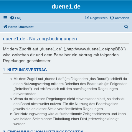
duene1.de
FAQ
Registrieren
Anmelden
S
Foren-Übersicht
u
duene1.de - Nutzungsbedingungen
c
h
Mit dem Zugriff auf „duene1.de“ („http://www.duene1.de/phpBB3“)
wird zwischen dir und dem Betreiber ein Vertrag mit folgenden
e
Regelungen geschlossen:
1. NUTZUNGSVERTRAG
Mit dem Zugriff auf „duene1.de“ (im Folgenden „das Board“) schließt du
einen Nutzungsvertrag mit dem Betreiber des Boards ab (im Folgenden
„Betreiber“) und erklärst dich mit den nachfolgenden Regelungen
einverstanden.
Wenn du mit diesen Regelungen nicht einverstanden bist, so darfst du
das Board nicht weiter nutzen. Für die Nutzung des Boards gelten
jeweils die an dieser Stelle veröffentlichten Regelungen.
Der Nutzungsvertrag wird auf unbestimmte Zeit geschlossen und kann
von beiden Seiten ohne Einhaltung einer Frist jederzeit gekündigt
werden.