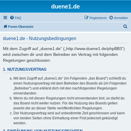
duene1.de
FAQ
Registrieren
Anmelden
S
Foren-Übersicht
u
duene1.de - Nutzungsbedingungen
c
h
Mit dem Zugriff auf „duene1.de“ („http://www.duene1.de/phpBB3“)
wird zwischen dir und dem Betreiber ein Vertrag mit folgenden
e
Regelungen geschlossen:
1. NUTZUNGSVERTRAG
Mit dem Zugriff auf „duene1.de“ (im Folgenden „das Board“) schließt du
einen Nutzungsvertrag mit dem Betreiber des Boards ab (im Folgenden
„Betreiber“) und erklärst dich mit den nachfolgenden Regelungen
einverstanden.
Wenn du mit diesen Regelungen nicht einverstanden bist, so darfst du
das Board nicht weiter nutzen. Für die Nutzung des Boards gelten
jeweils die an dieser Stelle veröffentlichten Regelungen.
Der Nutzungsvertrag wird auf unbestimmte Zeit geschlossen und kann
von beiden Seiten ohne Einhaltung einer Frist jederzeit gekündigt
werden.