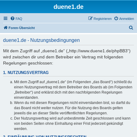
duene1.de
FAQ
Registrieren
Anmelden
S
Foren-Übersicht
u
duene1.de - Nutzungsbedingungen
c
h
Mit dem Zugriff auf „duene1.de“ („http://www.duene1.de/phpBB3“)
wird zwischen dir und dem Betreiber ein Vertrag mit folgenden
e
Regelungen geschlossen:
1. NUTZUNGSVERTRAG
Mit dem Zugriff auf „duene1.de“ (im Folgenden „das Board“) schließt du
einen Nutzungsvertrag mit dem Betreiber des Boards ab (im Folgenden
„Betreiber“) und erklärst dich mit den nachfolgenden Regelungen
einverstanden.
Wenn du mit diesen Regelungen nicht einverstanden bist, so darfst du
das Board nicht weiter nutzen. Für die Nutzung des Boards gelten
jeweils die an dieser Stelle veröffentlichten Regelungen.
Der Nutzungsvertrag wird auf unbestimmte Zeit geschlossen und kann
von beiden Seiten ohne Einhaltung einer Frist jederzeit gekündigt
werden.