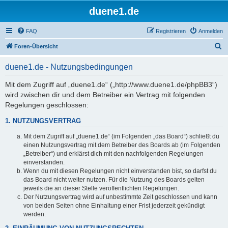
duene1.de
FAQ
Registrieren
Anmelden
S
Foren-Übersicht
u
duene1.de - Nutzungsbedingungen
c
h
Mit dem Zugriff auf „duene1.de“ („http://www.duene1.de/phpBB3“)
wird zwischen dir und dem Betreiber ein Vertrag mit folgenden
e
Regelungen geschlossen:
1. NUTZUNGSVERTRAG
Mit dem Zugriff auf „duene1.de“ (im Folgenden „das Board“) schließt du
einen Nutzungsvertrag mit dem Betreiber des Boards ab (im Folgenden
„Betreiber“) und erklärst dich mit den nachfolgenden Regelungen
einverstanden.
Wenn du mit diesen Regelungen nicht einverstanden bist, so darfst du
das Board nicht weiter nutzen. Für die Nutzung des Boards gelten
jeweils die an dieser Stelle veröffentlichten Regelungen.
Der Nutzungsvertrag wird auf unbestimmte Zeit geschlossen und kann
von beiden Seiten ohne Einhaltung einer Frist jederzeit gekündigt
werden.