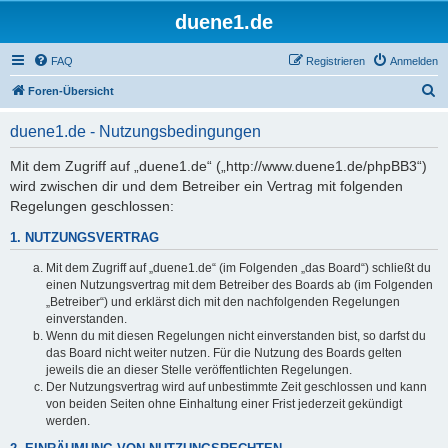
duene1.de
FAQ
Registrieren
Anmelden
S
Foren-Übersicht
u
duene1.de - Nutzungsbedingungen
c
h
Mit dem Zugriff auf „duene1.de“ („http://www.duene1.de/phpBB3“)
wird zwischen dir und dem Betreiber ein Vertrag mit folgenden
e
Regelungen geschlossen:
1. NUTZUNGSVERTRAG
Mit dem Zugriff auf „duene1.de“ (im Folgenden „das Board“) schließt du
einen Nutzungsvertrag mit dem Betreiber des Boards ab (im Folgenden
„Betreiber“) und erklärst dich mit den nachfolgenden Regelungen
einverstanden.
Wenn du mit diesen Regelungen nicht einverstanden bist, so darfst du
das Board nicht weiter nutzen. Für die Nutzung des Boards gelten
jeweils die an dieser Stelle veröffentlichten Regelungen.
Der Nutzungsvertrag wird auf unbestimmte Zeit geschlossen und kann
von beiden Seiten ohne Einhaltung einer Frist jederzeit gekündigt
werden.