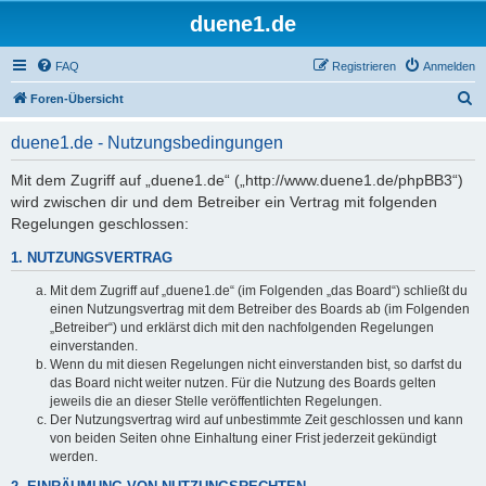
duene1.de
FAQ
Registrieren
Anmelden
S
Foren-Übersicht
u
duene1.de - Nutzungsbedingungen
c
h
Mit dem Zugriff auf „duene1.de“ („http://www.duene1.de/phpBB3“)
wird zwischen dir und dem Betreiber ein Vertrag mit folgenden
e
Regelungen geschlossen:
1. NUTZUNGSVERTRAG
Mit dem Zugriff auf „duene1.de“ (im Folgenden „das Board“) schließt du
einen Nutzungsvertrag mit dem Betreiber des Boards ab (im Folgenden
„Betreiber“) und erklärst dich mit den nachfolgenden Regelungen
einverstanden.
Wenn du mit diesen Regelungen nicht einverstanden bist, so darfst du
das Board nicht weiter nutzen. Für die Nutzung des Boards gelten
jeweils die an dieser Stelle veröffentlichten Regelungen.
Der Nutzungsvertrag wird auf unbestimmte Zeit geschlossen und kann
von beiden Seiten ohne Einhaltung einer Frist jederzeit gekündigt
werden.