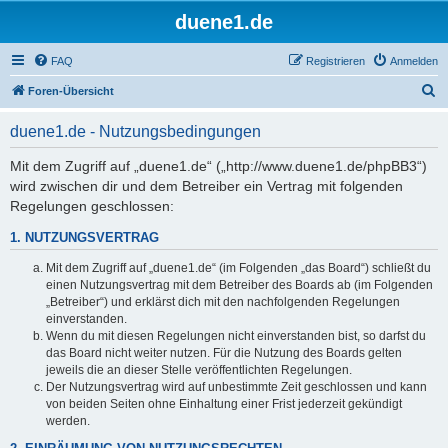
duene1.de
FAQ
Registrieren
Anmelden
S
Foren-Übersicht
u
duene1.de - Nutzungsbedingungen
c
h
Mit dem Zugriff auf „duene1.de“ („http://www.duene1.de/phpBB3“)
wird zwischen dir und dem Betreiber ein Vertrag mit folgenden
e
Regelungen geschlossen:
1. NUTZUNGSVERTRAG
Mit dem Zugriff auf „duene1.de“ (im Folgenden „das Board“) schließt du
einen Nutzungsvertrag mit dem Betreiber des Boards ab (im Folgenden
„Betreiber“) und erklärst dich mit den nachfolgenden Regelungen
einverstanden.
Wenn du mit diesen Regelungen nicht einverstanden bist, so darfst du
das Board nicht weiter nutzen. Für die Nutzung des Boards gelten
jeweils die an dieser Stelle veröffentlichten Regelungen.
Der Nutzungsvertrag wird auf unbestimmte Zeit geschlossen und kann
von beiden Seiten ohne Einhaltung einer Frist jederzeit gekündigt
werden.