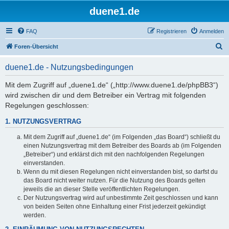
duene1.de
FAQ
Registrieren
Anmelden
S
Foren-Übersicht
u
duene1.de - Nutzungsbedingungen
c
h
Mit dem Zugriff auf „duene1.de“ („http://www.duene1.de/phpBB3“)
wird zwischen dir und dem Betreiber ein Vertrag mit folgenden
e
Regelungen geschlossen:
1. NUTZUNGSVERTRAG
Mit dem Zugriff auf „duene1.de“ (im Folgenden „das Board“) schließt du
einen Nutzungsvertrag mit dem Betreiber des Boards ab (im Folgenden
„Betreiber“) und erklärst dich mit den nachfolgenden Regelungen
einverstanden.
Wenn du mit diesen Regelungen nicht einverstanden bist, so darfst du
das Board nicht weiter nutzen. Für die Nutzung des Boards gelten
jeweils die an dieser Stelle veröffentlichten Regelungen.
Der Nutzungsvertrag wird auf unbestimmte Zeit geschlossen und kann
von beiden Seiten ohne Einhaltung einer Frist jederzeit gekündigt
werden.