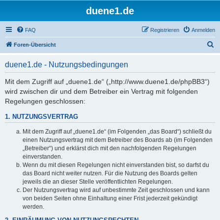
duene1.de
FAQ
Registrieren
Anmelden
S
Foren-Übersicht
u
duene1.de - Nutzungsbedingungen
c
h
Mit dem Zugriff auf „duene1.de“ („http://www.duene1.de/phpBB3“)
wird zwischen dir und dem Betreiber ein Vertrag mit folgenden
e
Regelungen geschlossen:
1. NUTZUNGSVERTRAG
Mit dem Zugriff auf „duene1.de“ (im Folgenden „das Board“) schließt du
einen Nutzungsvertrag mit dem Betreiber des Boards ab (im Folgenden
„Betreiber“) und erklärst dich mit den nachfolgenden Regelungen
einverstanden.
Wenn du mit diesen Regelungen nicht einverstanden bist, so darfst du
das Board nicht weiter nutzen. Für die Nutzung des Boards gelten
jeweils die an dieser Stelle veröffentlichten Regelungen.
Der Nutzungsvertrag wird auf unbestimmte Zeit geschlossen und kann
von beiden Seiten ohne Einhaltung einer Frist jederzeit gekündigt
werden.