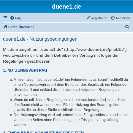
duene1.de
FAQ
Registrieren
Anmelden
S
Foren-Übersicht
u
duene1.de - Nutzungsbedingungen
c
h
Mit dem Zugriff auf „duene1.de“ („http://www.duene1.de/phpBB3“)
wird zwischen dir und dem Betreiber ein Vertrag mit folgenden
e
Regelungen geschlossen:
1. NUTZUNGSVERTRAG
Mit dem Zugriff auf „duene1.de“ (im Folgenden „das Board“) schließt du
einen Nutzungsvertrag mit dem Betreiber des Boards ab (im Folgenden
„Betreiber“) und erklärst dich mit den nachfolgenden Regelungen
einverstanden.
Wenn du mit diesen Regelungen nicht einverstanden bist, so darfst du
das Board nicht weiter nutzen. Für die Nutzung des Boards gelten
jeweils die an dieser Stelle veröffentlichten Regelungen.
Der Nutzungsvertrag wird auf unbestimmte Zeit geschlossen und kann
von beiden Seiten ohne Einhaltung einer Frist jederzeit gekündigt
werden.