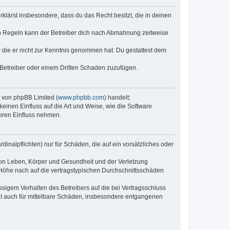
erklärst insbesondere, dass du das Recht besitzt, die in deinen
n Regeln kann der Betreiber dich nach Abmahnung zeitweise
er die er nicht zur Kenntnis genommen hat. Du gestattest dem
 Betreiber oder einem Dritten Schaden zuzufügen.
e von phpBB Limited (
www.phpbb.com
) handelt;
keinen Einfluss auf die Art und Weise, wie die Software
oren Einfluss nehmen.
inalpflichten) nur für Schäden, die auf ein vorsätzliches oder
von Leben, Körper und Gesundheit und der Verletzung
r Höhe nach auf die vertragstypischen Durchschnittsschäden
sigem Verhalten des Betreibers auf die bei Vertragsschluss
lt auch für mittelbare Schäden, insbesondere entgangenen