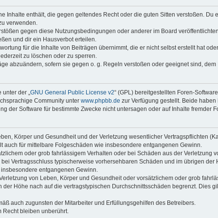
ine Inhalte enthält, die gegen geltendes Recht oder die guten Sitten verstoßen. Du 
 zu verwenden.
erstößen gegen diese Nutzungsbedingungen oder anderer im Board veröffentlichte
ßen und dir ein Hausverbot erteilen.
ortung für die Inhalte von Beiträgen übernimmt, die er nicht selbst erstellt hat od
jederzeit zu löschen oder zu sperren.
räge abzuändern, sofern sie gegen o. g. Regeln verstoßen oder geeignet sind, dem
 unter der „
GNU General Public License v2
“ (GPL) bereitgestellten Foren-Softwar
tschsprachige Community unter
www.phpbb.de
zur Verfügung gestellt. Beide haben 
g der Software für bestimmte Zwecke nicht untersagen oder auf Inhalte fremder F
ben, Körper und Gesundheit und der Verletzung wesentlicher Vertragspflichten (Kard
gilt auch für mittelbare Folgeschäden wie insbesondere entgangenen Gewinn.
ätzlichem oder grob fahrlässigem Verhalten oder bei Schäden aus der Verletzung 
 die bei Vertragsschluss typischerweise vorhersehbaren Schäden und im übrigen de
wie insbesondere entgangenen Gewinn.
erletzung von Leben, Körper und Gesundheit oder vorsätzlichem oder grob fahrläs
der Höhe nach auf die vertragstypischen Durchschnittsschäden begrenzt. Dies gi
mäß auch zugunsten der Mitarbeiter und Erfüllungsgehilfen des Betreibers.
 Recht bleiben unberührt.