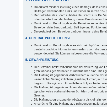
3. PFLICHTEN DES NUTZERS
Du erklärst mit der Erstellung eines Beitrags, dass er ke
Beiträgen verwendeten Links und Bilder zu setzen bzw.
Der Betreiber des Boards übt das Hausrecht aus. Bei V
oder dauerhaft von der Nutzung dieses Boards ausschlie
Du nimmst zur Kenntnis, dass der Betreiber keine Verantw
Betreiber, dein Benutzerkonto, Beiträge und Funktionen 
Du gestattest dem Betreiber darüber hinaus, deine Beit
4. GENERAL PUBLIC LICENSE
Du nimmst zur Kenntnis, dass es sich bei phpBB um eine
deutschsprachige Informationen werden durch die deu
verwendet wird. Sie können insbesondere die Verwendun
5. GEWÄHRLEISTUNG
Der Betreiber haftet mit Ausnahme der Verletzung von Le
grob fahrlässiges Verhalten zurückzuführen sind. Dies 
Die Haftung ist gegenüber Verbrauchern außer bei vors
wesentlicher Vertragspflichten (Kardinalpflichten) auf
begrenzt. Dies gilt auch für mittelbare Folgeschäden 
Die Haftung ist gegenüber Unternehmern außer bei der V
typischerweise vorhersehbaren Schäden und im Übrigen 
Gewinn.
Die Haftungsbegrenzung der Absätze a bis c gilt sinnge
Ansprüche für eine Haftung aus zwingendem nationalem