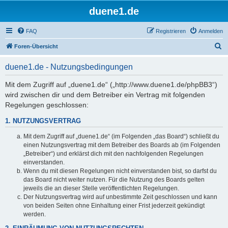
duene1.de
FAQ
Registrieren
Anmelden
S
Foren-Übersicht
u
duene1.de - Nutzungsbedingungen
c
h
Mit dem Zugriff auf „duene1.de“ („http://www.duene1.de/phpBB3“)
wird zwischen dir und dem Betreiber ein Vertrag mit folgenden
e
Regelungen geschlossen:
1. NUTZUNGSVERTRAG
Mit dem Zugriff auf „duene1.de“ (im Folgenden „das Board“) schließt du
einen Nutzungsvertrag mit dem Betreiber des Boards ab (im Folgenden
„Betreiber“) und erklärst dich mit den nachfolgenden Regelungen
einverstanden.
Wenn du mit diesen Regelungen nicht einverstanden bist, so darfst du
das Board nicht weiter nutzen. Für die Nutzung des Boards gelten
jeweils die an dieser Stelle veröffentlichten Regelungen.
Der Nutzungsvertrag wird auf unbestimmte Zeit geschlossen und kann
von beiden Seiten ohne Einhaltung einer Frist jederzeit gekündigt
werden.