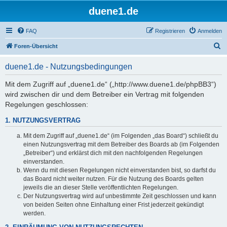
duene1.de
FAQ
Registrieren
Anmelden
S
Foren-Übersicht
u
duene1.de - Nutzungsbedingungen
c
h
Mit dem Zugriff auf „duene1.de“ („http://www.duene1.de/phpBB3“)
wird zwischen dir und dem Betreiber ein Vertrag mit folgenden
e
Regelungen geschlossen:
1. NUTZUNGSVERTRAG
Mit dem Zugriff auf „duene1.de“ (im Folgenden „das Board“) schließt du
einen Nutzungsvertrag mit dem Betreiber des Boards ab (im Folgenden
„Betreiber“) und erklärst dich mit den nachfolgenden Regelungen
einverstanden.
Wenn du mit diesen Regelungen nicht einverstanden bist, so darfst du
das Board nicht weiter nutzen. Für die Nutzung des Boards gelten
jeweils die an dieser Stelle veröffentlichten Regelungen.
Der Nutzungsvertrag wird auf unbestimmte Zeit geschlossen und kann
von beiden Seiten ohne Einhaltung einer Frist jederzeit gekündigt
werden.