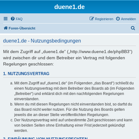
duene1.de
FAQ
Registrieren
Anmelden
S
Foren-Übersicht
u
duene1.de - Nutzungsbedingungen
c
h
Mit dem Zugriff auf „duene1.de“ („http://www.duene1.de/phpBB3“)
wird zwischen dir und dem Betreiber ein Vertrag mit folgenden
e
Regelungen geschlossen:
1. NUTZUNGSVERTRAG
Mit dem Zugriff auf „duene1.de“ (im Folgenden „das Board“) schließt du
einen Nutzungsvertrag mit dem Betreiber des Boards ab (im Folgenden
„Betreiber“) und erklärst dich mit den nachfolgenden Regelungen
einverstanden.
Wenn du mit diesen Regelungen nicht einverstanden bist, so darfst du
das Board nicht weiter nutzen. Für die Nutzung des Boards gelten
jeweils die an dieser Stelle veröffentlichten Regelungen.
Der Nutzungsvertrag wird auf unbestimmte Zeit geschlossen und kann
von beiden Seiten ohne Einhaltung einer Frist jederzeit gekündigt
werden.