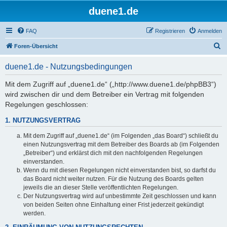
duene1.de
FAQ
Registrieren
Anmelden
S
Foren-Übersicht
u
duene1.de - Nutzungsbedingungen
c
h
Mit dem Zugriff auf „duene1.de“ („http://www.duene1.de/phpBB3“)
wird zwischen dir und dem Betreiber ein Vertrag mit folgenden
e
Regelungen geschlossen:
1. NUTZUNGSVERTRAG
Mit dem Zugriff auf „duene1.de“ (im Folgenden „das Board“) schließt du
einen Nutzungsvertrag mit dem Betreiber des Boards ab (im Folgenden
„Betreiber“) und erklärst dich mit den nachfolgenden Regelungen
einverstanden.
Wenn du mit diesen Regelungen nicht einverstanden bist, so darfst du
das Board nicht weiter nutzen. Für die Nutzung des Boards gelten
jeweils die an dieser Stelle veröffentlichten Regelungen.
Der Nutzungsvertrag wird auf unbestimmte Zeit geschlossen und kann
von beiden Seiten ohne Einhaltung einer Frist jederzeit gekündigt
werden.