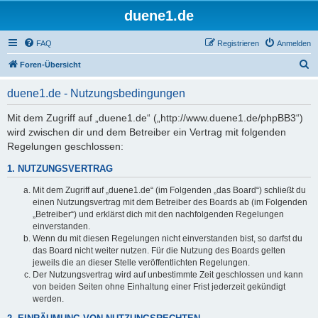
duene1.de
FAQ
Registrieren
Anmelden
S
Foren-Übersicht
u
duene1.de - Nutzungsbedingungen
c
h
Mit dem Zugriff auf „duene1.de“ („http://www.duene1.de/phpBB3“)
wird zwischen dir und dem Betreiber ein Vertrag mit folgenden
e
Regelungen geschlossen:
1. NUTZUNGSVERTRAG
Mit dem Zugriff auf „duene1.de“ (im Folgenden „das Board“) schließt du
einen Nutzungsvertrag mit dem Betreiber des Boards ab (im Folgenden
„Betreiber“) und erklärst dich mit den nachfolgenden Regelungen
einverstanden.
Wenn du mit diesen Regelungen nicht einverstanden bist, so darfst du
das Board nicht weiter nutzen. Für die Nutzung des Boards gelten
jeweils die an dieser Stelle veröffentlichten Regelungen.
Der Nutzungsvertrag wird auf unbestimmte Zeit geschlossen und kann
von beiden Seiten ohne Einhaltung einer Frist jederzeit gekündigt
werden.