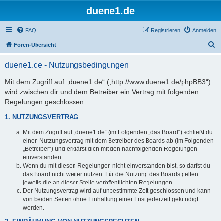
duene1.de
FAQ
Registrieren
Anmelden
S
Foren-Übersicht
u
duene1.de - Nutzungsbedingungen
c
h
Mit dem Zugriff auf „duene1.de“ („http://www.duene1.de/phpBB3“)
wird zwischen dir und dem Betreiber ein Vertrag mit folgenden
e
Regelungen geschlossen:
1. NUTZUNGSVERTRAG
Mit dem Zugriff auf „duene1.de“ (im Folgenden „das Board“) schließt du
einen Nutzungsvertrag mit dem Betreiber des Boards ab (im Folgenden
„Betreiber“) und erklärst dich mit den nachfolgenden Regelungen
einverstanden.
Wenn du mit diesen Regelungen nicht einverstanden bist, so darfst du
das Board nicht weiter nutzen. Für die Nutzung des Boards gelten
jeweils die an dieser Stelle veröffentlichten Regelungen.
Der Nutzungsvertrag wird auf unbestimmte Zeit geschlossen und kann
von beiden Seiten ohne Einhaltung einer Frist jederzeit gekündigt
werden.