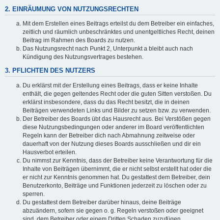
2. EINRÄUMUNG VON NUTZUNGSRECHTEN
Mit dem Erstellen eines Beitrags erteilst du dem Betreiber ein einfaches,
zeitlich und räumlich unbeschränktes und unentgeltliches Recht, deinen
Beitrag im Rahmen des Boards zu nutzen.
Das Nutzungsrecht nach Punkt 2, Unterpunkt a bleibt auch nach
Kündigung des Nutzungsvertrages bestehen.
3. PFLICHTEN DES NUTZERS
Du erklärst mit der Erstellung eines Beitrags, dass er keine Inhalte
enthält, die gegen geltendes Recht oder die guten Sitten verstoßen. Du
erklärst insbesondere, dass du das Recht besitzt, die in deinen
Beiträgen verwendeten Links und Bilder zu setzen bzw. zu verwenden.
Der Betreiber des Boards übt das Hausrecht aus. Bei Verstößen gegen
diese Nutzungsbedingungen oder anderer im Board veröffentlichten
Regeln kann der Betreiber dich nach Abmahnung zeitweise oder
dauerhaft von der Nutzung dieses Boards ausschließen und dir ein
Hausverbot erteilen.
Du nimmst zur Kenntnis, dass der Betreiber keine Verantwortung für die
Inhalte von Beiträgen übernimmt, die er nicht selbst erstellt hat oder die
er nicht zur Kenntnis genommen hat. Du gestattest dem Betreiber, dein
Benutzerkonto, Beiträge und Funktionen jederzeit zu löschen oder zu
sperren.
Du gestattest dem Betreiber darüber hinaus, deine Beiträge
abzuändern, sofern sie gegen o. g. Regeln verstoßen oder geeignet
sind, dem Betreiber oder einem Dritten Schaden zuzufügen.