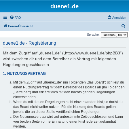
duene1.de
FAQ
Anmelden
S
Foren-Übersicht
u
Sprache:
c
duene1.de - Registrierung
h
Mit dem Zugriff auf „duene1.de“ („http://www.duene1.de/phpBB3“)
e
wird zwischen dir und dem Betreiber ein Vertrag mit folgenden
Regelungen geschlossen:
1. NUTZUNGSVERTRAG
Mit dem Zugriff auf „duene1.de“ (im Folgenden „das Board“) schließt du
einen Nutzungsvertrag mit dem Betreiber des Boards ab (im Folgenden
„Betreiber“) und erklärst dich mit den nachfolgenden Regelungen
einverstanden.
Wenn du mit diesen Regelungen nicht einverstanden bist, so darfst du
das Board nicht weiter nutzen. Für die Nutzung des Boards gelten
jeweils die an dieser Stelle veröffentlichten Regelungen.
Der Nutzungsvertrag wird auf unbestimmte Zeit geschlossen und kann
von beiden Seiten ohne Einhaltung einer Frist jederzeit gekündigt
werden.