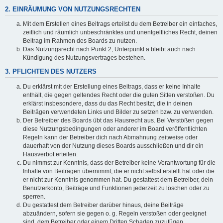
2. EINRÄUMUNG VON NUTZUNGSRECHTEN
Mit dem Erstellen eines Beitrags erteilst du dem Betreiber ein einfaches,
zeitlich und räumlich unbeschränktes und unentgeltliches Recht, deinen
Beitrag im Rahmen des Boards zu nutzen.
Das Nutzungsrecht nach Punkt 2, Unterpunkt a bleibt auch nach
Kündigung des Nutzungsvertrages bestehen.
3. PFLICHTEN DES NUTZERS
Du erklärst mit der Erstellung eines Beitrags, dass er keine Inhalte
enthält, die gegen geltendes Recht oder die guten Sitten verstoßen. Du
erklärst insbesondere, dass du das Recht besitzt, die in deinen
Beiträgen verwendeten Links und Bilder zu setzen bzw. zu verwenden.
Der Betreiber des Boards übt das Hausrecht aus. Bei Verstößen gegen
diese Nutzungsbedingungen oder anderer im Board veröffentlichten
Regeln kann der Betreiber dich nach Abmahnung zeitweise oder
dauerhaft von der Nutzung dieses Boards ausschließen und dir ein
Hausverbot erteilen.
Du nimmst zur Kenntnis, dass der Betreiber keine Verantwortung für die
Inhalte von Beiträgen übernimmt, die er nicht selbst erstellt hat oder die
er nicht zur Kenntnis genommen hat. Du gestattest dem Betreiber, dein
Benutzerkonto, Beiträge und Funktionen jederzeit zu löschen oder zu
sperren.
Du gestattest dem Betreiber darüber hinaus, deine Beiträge
abzuändern, sofern sie gegen o. g. Regeln verstoßen oder geeignet
sind, dem Betreiber oder einem Dritten Schaden zuzufügen.