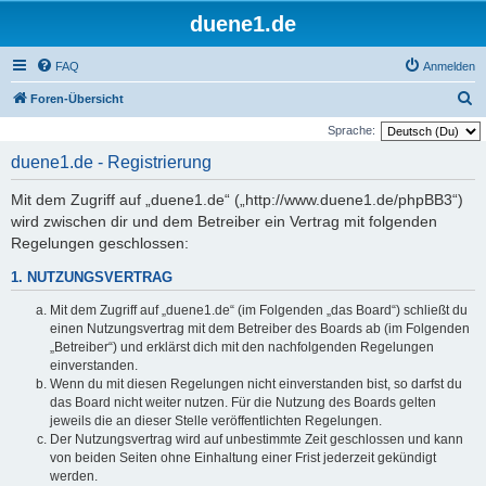
duene1.de
FAQ
Anmelden
S
Foren-Übersicht
u
Sprache:
c
duene1.de - Registrierung
h
Mit dem Zugriff auf „duene1.de“ („http://www.duene1.de/phpBB3“)
e
wird zwischen dir und dem Betreiber ein Vertrag mit folgenden
Regelungen geschlossen:
1. NUTZUNGSVERTRAG
Mit dem Zugriff auf „duene1.de“ (im Folgenden „das Board“) schließt du
einen Nutzungsvertrag mit dem Betreiber des Boards ab (im Folgenden
„Betreiber“) und erklärst dich mit den nachfolgenden Regelungen
einverstanden.
Wenn du mit diesen Regelungen nicht einverstanden bist, so darfst du
das Board nicht weiter nutzen. Für die Nutzung des Boards gelten
jeweils die an dieser Stelle veröffentlichten Regelungen.
Der Nutzungsvertrag wird auf unbestimmte Zeit geschlossen und kann
von beiden Seiten ohne Einhaltung einer Frist jederzeit gekündigt
werden.