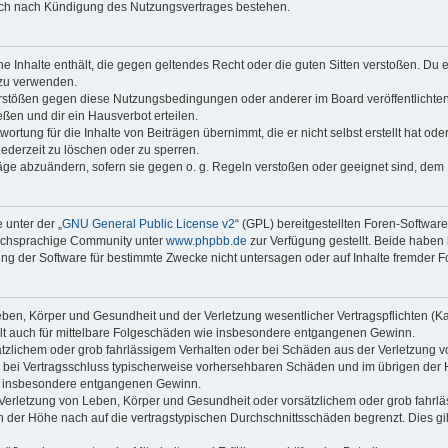
auch nach Kündigung des Nutzungsvertrages bestehen.
ine Inhalte enthält, die gegen geltendes Recht oder die guten Sitten verstoßen. Du 
 zu verwenden.
erstößen gegen diese Nutzungsbedingungen oder anderer im Board veröffentlichte
ßen und dir ein Hausverbot erteilen.
ortung für die Inhalte von Beiträgen übernimmt, die er nicht selbst erstellt hat od
jederzeit zu löschen oder zu sperren.
räge abzuändern, sofern sie gegen o. g. Regeln verstoßen oder geeignet sind, dem
 unter der „
GNU General Public License v2
“ (GPL) bereitgestellten Foren-Softwar
tschsprachige Community unter
www.phpbb.de
zur Verfügung gestellt. Beide haben 
g der Software für bestimmte Zwecke nicht untersagen oder auf Inhalte fremder F
ben, Körper und Gesundheit und der Verletzung wesentlicher Vertragspflichten (Kard
gilt auch für mittelbare Folgeschäden wie insbesondere entgangenen Gewinn.
ätzlichem oder grob fahrlässigem Verhalten oder bei Schäden aus der Verletzung 
 die bei Vertragsschluss typischerweise vorhersehbaren Schäden und im übrigen de
wie insbesondere entgangenen Gewinn.
erletzung von Leben, Körper und Gesundheit oder vorsätzlichem oder grob fahrläs
der Höhe nach auf die vertragstypischen Durchschnittsschäden begrenzt. Dies gi