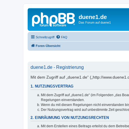
duene1.de
Das Forum auf duene1
Schnellzugriff
FAQ
Foren-Übersicht
duene1.de - Registrierung
Mit dem Zugriff auf „duene1.de“ („http://www.duene1
1. NUTZUNGSVERTRAG
Mit dem Zugriff auf „duene1.de“ (im Folgenden „das Boar
Regelungen einverstanden.
Wenn du mit diesen Regelungen nicht einverstanden bist,
Der Nutzungsvertrag wird auf unbestimmte Zeit geschlos
2. EINRÄUMUNG VON NUTZUNGSRECHTEN
Mit dem Erstellen eines Beitrags erteilst du dem Betrei