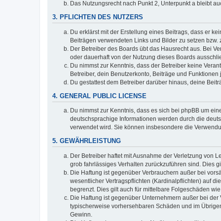
Das Nutzungsrecht nach Punkt 2, Unterpunkt a bleibt 
3. PFLICHTEN DES NUTZERS
Du erklärst mit der Erstellung eines Beitrags, dass er ke
Beiträgen verwendeten Links und Bilder zu setzen bzw.
Der Betreiber des Boards übt das Hausrecht aus. Bei V
oder dauerhaft von der Nutzung dieses Boards ausschlie
Du nimmst zur Kenntnis, dass der Betreiber keine Verantw
Betreiber, dein Benutzerkonto, Beiträge und Funktionen 
Du gestattest dem Betreiber darüber hinaus, deine Beit
4. GENERAL PUBLIC LICENSE
Du nimmst zur Kenntnis, dass es sich bei phpBB um eine
deutschsprachige Informationen werden durch die deu
verwendet wird. Sie können insbesondere die Verwendun
5. GEWÄHRLEISTUNG
Der Betreiber haftet mit Ausnahme der Verletzung von Le
grob fahrlässiges Verhalten zurückzuführen sind. Dies 
Die Haftung ist gegenüber Verbrauchern außer bei vors
wesentlicher Vertragspflichten (Kardinalpflichten) auf
begrenzt. Dies gilt auch für mittelbare Folgeschäden 
Die Haftung ist gegenüber Unternehmern außer bei der V
typischerweise vorhersehbaren Schäden und im Übrigen 
Gewinn.