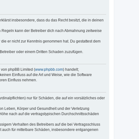
erklärst insbesondere, dass du das Recht besitzt, die in deinen
n Regeln kann der Betreiber dich nach Abmahnung zeitweise
er die er nicht zur Kenntnis genommen hat. Du gestattest dem
 Betreiber oder einem Dritten Schaden zuzufügen.
e von phpBB Limited (
www.phpbb.com
) handelt;
keinen Einfluss auf die Art und Weise, wie die Software
oren Einfluss nehmen.
inalpflichten) nur für Schäden, die auf ein vorsätzliches oder
von Leben, Körper und Gesundheit und der Verletzung
r Höhe nach auf die vertragstypischen Durchschnittsschäden
sigem Verhalten des Betreibers auf die bei Vertragsschluss
lt auch für mittelbare Schäden, insbesondere entgangenen