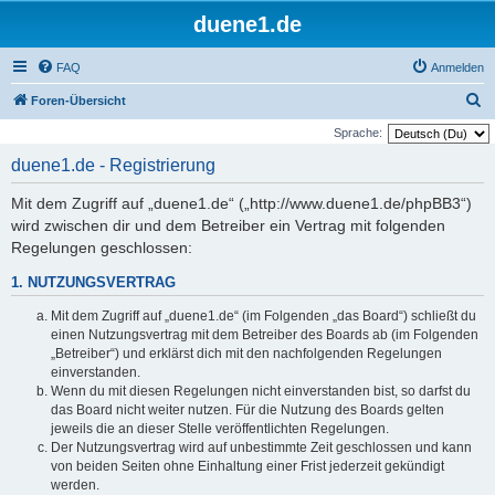
duene1.de
FAQ
Anmelden
S
Foren-Übersicht
u
Sprache:
c
duene1.de - Registrierung
h
Mit dem Zugriff auf „duene1.de“ („http://www.duene1.de/phpBB3“)
e
wird zwischen dir und dem Betreiber ein Vertrag mit folgenden
Regelungen geschlossen:
1. NUTZUNGSVERTRAG
Mit dem Zugriff auf „duene1.de“ (im Folgenden „das Board“) schließt du
einen Nutzungsvertrag mit dem Betreiber des Boards ab (im Folgenden
„Betreiber“) und erklärst dich mit den nachfolgenden Regelungen
einverstanden.
Wenn du mit diesen Regelungen nicht einverstanden bist, so darfst du
das Board nicht weiter nutzen. Für die Nutzung des Boards gelten
jeweils die an dieser Stelle veröffentlichten Regelungen.
Der Nutzungsvertrag wird auf unbestimmte Zeit geschlossen und kann
von beiden Seiten ohne Einhaltung einer Frist jederzeit gekündigt
werden.