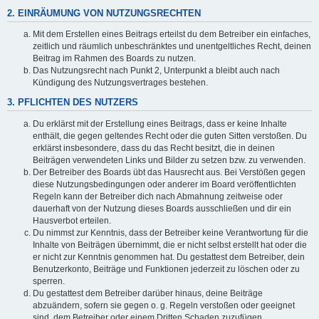
2. EINRÄUMUNG VON NUTZUNGSRECHTEN
Mit dem Erstellen eines Beitrags erteilst du dem Betreiber ein einfaches,
zeitlich und räumlich unbeschränktes und unentgeltliches Recht, deinen
Beitrag im Rahmen des Boards zu nutzen.
Das Nutzungsrecht nach Punkt 2, Unterpunkt a bleibt auch nach
Kündigung des Nutzungsvertrages bestehen.
3. PFLICHTEN DES NUTZERS
Du erklärst mit der Erstellung eines Beitrags, dass er keine Inhalte
enthält, die gegen geltendes Recht oder die guten Sitten verstoßen. Du
erklärst insbesondere, dass du das Recht besitzt, die in deinen
Beiträgen verwendeten Links und Bilder zu setzen bzw. zu verwenden.
Der Betreiber des Boards übt das Hausrecht aus. Bei Verstößen gegen
diese Nutzungsbedingungen oder anderer im Board veröffentlichten
Regeln kann der Betreiber dich nach Abmahnung zeitweise oder
dauerhaft von der Nutzung dieses Boards ausschließen und dir ein
Hausverbot erteilen.
Du nimmst zur Kenntnis, dass der Betreiber keine Verantwortung für die
Inhalte von Beiträgen übernimmt, die er nicht selbst erstellt hat oder die
er nicht zur Kenntnis genommen hat. Du gestattest dem Betreiber, dein
Benutzerkonto, Beiträge und Funktionen jederzeit zu löschen oder zu
sperren.
Du gestattest dem Betreiber darüber hinaus, deine Beiträge
abzuändern, sofern sie gegen o. g. Regeln verstoßen oder geeignet
sind, dem Betreiber oder einem Dritten Schaden zuzufügen.