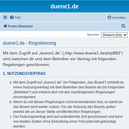
duene1.de
FAQ
Anmelden
S
Foren-Übersicht
u
Sprache:
c
duene1.de - Registrierung
h
Mit dem Zugriff auf „duene1.de“ („http://www.duene1.de/phpBB3“)
e
wird zwischen dir und dem Betreiber ein Vertrag mit folgenden
Regelungen geschlossen:
1. NUTZUNGSVERTRAG
Mit dem Zugriff auf „duene1.de“ (im Folgenden „das Board“) schließt du
einen Nutzungsvertrag mit dem Betreiber des Boards ab (im Folgenden
„Betreiber“) und erklärst dich mit den nachfolgenden Regelungen
einverstanden.
Wenn du mit diesen Regelungen nicht einverstanden bist, so darfst du
das Board nicht weiter nutzen. Für die Nutzung des Boards gelten
jeweils die an dieser Stelle veröffentlichten Regelungen.
Der Nutzungsvertrag wird auf unbestimmte Zeit geschlossen und kann
von beiden Seiten ohne Einhaltung einer Frist jederzeit gekündigt
werden.