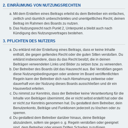
2. EINRÄUMUNG VON NUTZUNGSRECHTEN
Mit dem Erstellen eines Beitrags erteilst du dem Betreiber ein einfaches,
zeitlich und räumlich unbeschränktes und unentgeltliches Recht, deinen
Beitrag im Rahmen des Boards zu nutzen.
Das Nutzungsrecht nach Punkt 2, Unterpunkt a bleibt auch nach
Kündigung des Nutzungsvertrages bestehen.
3. PFLICHTEN DES NUTZERS
Du erklärst mit der Erstellung eines Beitrags, dass er keine Inhalte
enthält, die gegen geltendes Recht oder die guten Sitten verstoßen. Du
erklärst insbesondere, dass du das Recht besitzt, die in deinen
Beiträgen verwendeten Links und Bilder zu setzen bzw. zu verwenden.
Der Betreiber des Boards übt das Hausrecht aus. Bei Verstößen gegen
diese Nutzungsbedingungen oder anderer im Board veröffentlichten
Regeln kann der Betreiber dich nach Abmahnung zeitweise oder
dauerhaft von der Nutzung dieses Boards ausschließen und dir ein
Hausverbot erteilen.
Du nimmst zur Kenntnis, dass der Betreiber keine Verantwortung für die
Inhalte von Beiträgen übernimmt, die er nicht selbst erstellt hat oder die
er nicht zur Kenntnis genommen hat. Du gestattest dem Betreiber, dein
Benutzerkonto, Beiträge und Funktionen jederzeit zu löschen oder zu
sperren.
Du gestattest dem Betreiber darüber hinaus, deine Beiträge
abzuändern, sofern sie gegen o. g. Regeln verstoßen oder geeignet
sind, dem Betreiber oder einem Dritten Schaden zuzufügen.