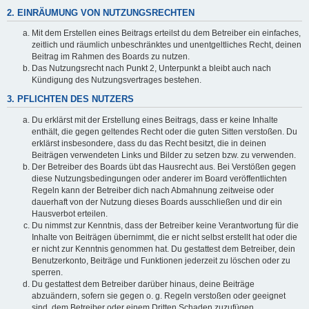
2. EINRÄUMUNG VON NUTZUNGSRECHTEN
Mit dem Erstellen eines Beitrags erteilst du dem Betreiber ein einfaches,
zeitlich und räumlich unbeschränktes und unentgeltliches Recht, deinen
Beitrag im Rahmen des Boards zu nutzen.
Das Nutzungsrecht nach Punkt 2, Unterpunkt a bleibt auch nach
Kündigung des Nutzungsvertrages bestehen.
3. PFLICHTEN DES NUTZERS
Du erklärst mit der Erstellung eines Beitrags, dass er keine Inhalte
enthält, die gegen geltendes Recht oder die guten Sitten verstoßen. Du
erklärst insbesondere, dass du das Recht besitzt, die in deinen
Beiträgen verwendeten Links und Bilder zu setzen bzw. zu verwenden.
Der Betreiber des Boards übt das Hausrecht aus. Bei Verstößen gegen
diese Nutzungsbedingungen oder anderer im Board veröffentlichten
Regeln kann der Betreiber dich nach Abmahnung zeitweise oder
dauerhaft von der Nutzung dieses Boards ausschließen und dir ein
Hausverbot erteilen.
Du nimmst zur Kenntnis, dass der Betreiber keine Verantwortung für die
Inhalte von Beiträgen übernimmt, die er nicht selbst erstellt hat oder die
er nicht zur Kenntnis genommen hat. Du gestattest dem Betreiber, dein
Benutzerkonto, Beiträge und Funktionen jederzeit zu löschen oder zu
sperren.
Du gestattest dem Betreiber darüber hinaus, deine Beiträge
abzuändern, sofern sie gegen o. g. Regeln verstoßen oder geeignet
sind, dem Betreiber oder einem Dritten Schaden zuzufügen.