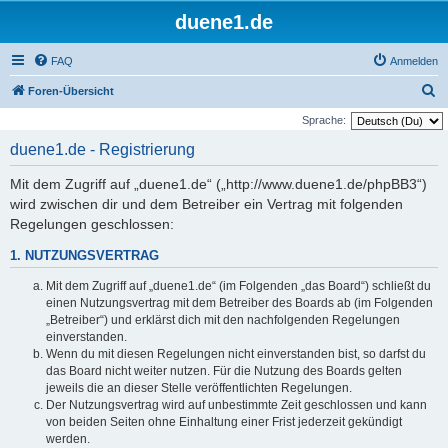
duene1.de
FAQ
Anmelden
S
Foren-Übersicht
u
Sprache:
c
duene1.de - Registrierung
h
Mit dem Zugriff auf „duene1.de“ („http://www.duene1.de/phpBB3“)
e
wird zwischen dir und dem Betreiber ein Vertrag mit folgenden
Regelungen geschlossen:
1. NUTZUNGSVERTRAG
Mit dem Zugriff auf „duene1.de“ (im Folgenden „das Board“) schließt du
einen Nutzungsvertrag mit dem Betreiber des Boards ab (im Folgenden
„Betreiber“) und erklärst dich mit den nachfolgenden Regelungen
einverstanden.
Wenn du mit diesen Regelungen nicht einverstanden bist, so darfst du
das Board nicht weiter nutzen. Für die Nutzung des Boards gelten
jeweils die an dieser Stelle veröffentlichten Regelungen.
Der Nutzungsvertrag wird auf unbestimmte Zeit geschlossen und kann
von beiden Seiten ohne Einhaltung einer Frist jederzeit gekündigt
werden.