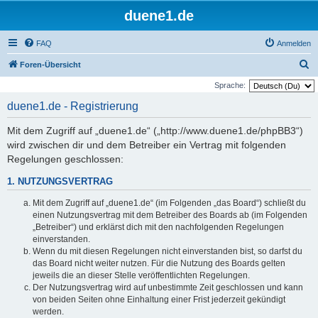
duene1.de
FAQ
Anmelden
S
Foren-Übersicht
u
Sprache:
c
duene1.de - Registrierung
h
Mit dem Zugriff auf „duene1.de“ („http://www.duene1.de/phpBB3“)
e
wird zwischen dir und dem Betreiber ein Vertrag mit folgenden
Regelungen geschlossen:
1. NUTZUNGSVERTRAG
Mit dem Zugriff auf „duene1.de“ (im Folgenden „das Board“) schließt du
einen Nutzungsvertrag mit dem Betreiber des Boards ab (im Folgenden
„Betreiber“) und erklärst dich mit den nachfolgenden Regelungen
einverstanden.
Wenn du mit diesen Regelungen nicht einverstanden bist, so darfst du
das Board nicht weiter nutzen. Für die Nutzung des Boards gelten
jeweils die an dieser Stelle veröffentlichten Regelungen.
Der Nutzungsvertrag wird auf unbestimmte Zeit geschlossen und kann
von beiden Seiten ohne Einhaltung einer Frist jederzeit gekündigt
werden.