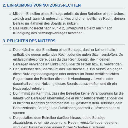
2. EINRÄUMUNG VON NUTZUNGSRECHTEN
Mit dem Erstellen eines Beitrags erteilst du dem Betreiber ein einfaches,
zeitlich und räumlich unbeschränktes und unentgeltliches Recht, deinen
Beitrag im Rahmen des Boards zu nutzen.
Das Nutzungsrecht nach Punkt 2, Unterpunkt a bleibt auch nach
Kündigung des Nutzungsvertrages bestehen.
3. PFLICHTEN DES NUTZERS
Du erklärst mit der Erstellung eines Beitrags, dass er keine Inhalte
enthält, die gegen geltendes Recht oder die guten Sitten verstoßen. Du
erklärst insbesondere, dass du das Recht besitzt, die in deinen
Beiträgen verwendeten Links und Bilder zu setzen bzw. zu verwenden.
Der Betreiber des Boards übt das Hausrecht aus. Bei Verstößen gegen
diese Nutzungsbedingungen oder anderer im Board veröffentlichten
Regeln kann der Betreiber dich nach Abmahnung zeitweise oder
dauerhaft von der Nutzung dieses Boards ausschließen und dir ein
Hausverbot erteilen.
Du nimmst zur Kenntnis, dass der Betreiber keine Verantwortung für die
Inhalte von Beiträgen übernimmt, die er nicht selbst erstellt hat oder die
er nicht zur Kenntnis genommen hat. Du gestattest dem Betreiber, dein
Benutzerkonto, Beiträge und Funktionen jederzeit zu löschen oder zu
sperren.
Du gestattest dem Betreiber darüber hinaus, deine Beiträge
abzuändern, sofern sie gegen o. g. Regeln verstoßen oder geeignet
sind, dem Betreiber oder einem Dritten Schaden zuzufügen.