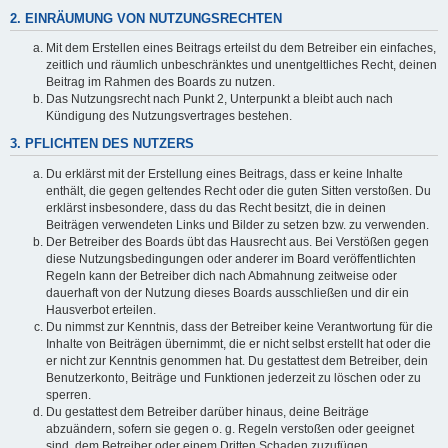
2. EINRÄUMUNG VON NUTZUNGSRECHTEN
Mit dem Erstellen eines Beitrags erteilst du dem Betreiber ein einfaches,
zeitlich und räumlich unbeschränktes und unentgeltliches Recht, deinen
Beitrag im Rahmen des Boards zu nutzen.
Das Nutzungsrecht nach Punkt 2, Unterpunkt a bleibt auch nach
Kündigung des Nutzungsvertrages bestehen.
3. PFLICHTEN DES NUTZERS
Du erklärst mit der Erstellung eines Beitrags, dass er keine Inhalte
enthält, die gegen geltendes Recht oder die guten Sitten verstoßen. Du
erklärst insbesondere, dass du das Recht besitzt, die in deinen
Beiträgen verwendeten Links und Bilder zu setzen bzw. zu verwenden.
Der Betreiber des Boards übt das Hausrecht aus. Bei Verstößen gegen
diese Nutzungsbedingungen oder anderer im Board veröffentlichten
Regeln kann der Betreiber dich nach Abmahnung zeitweise oder
dauerhaft von der Nutzung dieses Boards ausschließen und dir ein
Hausverbot erteilen.
Du nimmst zur Kenntnis, dass der Betreiber keine Verantwortung für die
Inhalte von Beiträgen übernimmt, die er nicht selbst erstellt hat oder die
er nicht zur Kenntnis genommen hat. Du gestattest dem Betreiber, dein
Benutzerkonto, Beiträge und Funktionen jederzeit zu löschen oder zu
sperren.
Du gestattest dem Betreiber darüber hinaus, deine Beiträge
abzuändern, sofern sie gegen o. g. Regeln verstoßen oder geeignet
sind, dem Betreiber oder einem Dritten Schaden zuzufügen.