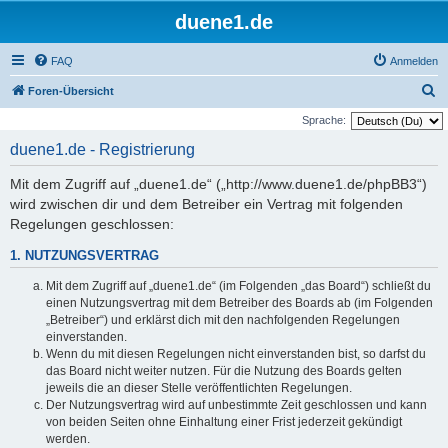
duene1.de
FAQ
Anmelden
S
Foren-Übersicht
u
Sprache:
c
duene1.de - Registrierung
h
Mit dem Zugriff auf „duene1.de“ („http://www.duene1.de/phpBB3“)
e
wird zwischen dir und dem Betreiber ein Vertrag mit folgenden
Regelungen geschlossen:
1. NUTZUNGSVERTRAG
Mit dem Zugriff auf „duene1.de“ (im Folgenden „das Board“) schließt du
einen Nutzungsvertrag mit dem Betreiber des Boards ab (im Folgenden
„Betreiber“) und erklärst dich mit den nachfolgenden Regelungen
einverstanden.
Wenn du mit diesen Regelungen nicht einverstanden bist, so darfst du
das Board nicht weiter nutzen. Für die Nutzung des Boards gelten
jeweils die an dieser Stelle veröffentlichten Regelungen.
Der Nutzungsvertrag wird auf unbestimmte Zeit geschlossen und kann
von beiden Seiten ohne Einhaltung einer Frist jederzeit gekündigt
werden.