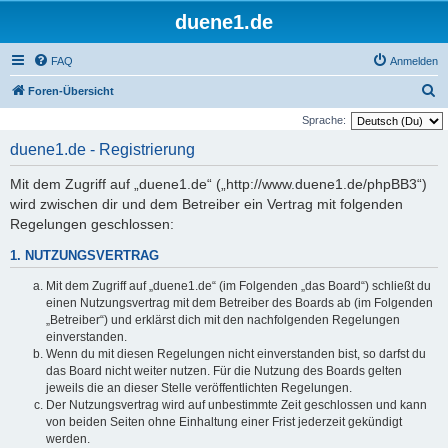
duene1.de
FAQ
Anmelden
S
Foren-Übersicht
u
Sprache:
c
duene1.de - Registrierung
h
Mit dem Zugriff auf „duene1.de“ („http://www.duene1.de/phpBB3“)
e
wird zwischen dir und dem Betreiber ein Vertrag mit folgenden
Regelungen geschlossen:
1. NUTZUNGSVERTRAG
Mit dem Zugriff auf „duene1.de“ (im Folgenden „das Board“) schließt du
einen Nutzungsvertrag mit dem Betreiber des Boards ab (im Folgenden
„Betreiber“) und erklärst dich mit den nachfolgenden Regelungen
einverstanden.
Wenn du mit diesen Regelungen nicht einverstanden bist, so darfst du
das Board nicht weiter nutzen. Für die Nutzung des Boards gelten
jeweils die an dieser Stelle veröffentlichten Regelungen.
Der Nutzungsvertrag wird auf unbestimmte Zeit geschlossen und kann
von beiden Seiten ohne Einhaltung einer Frist jederzeit gekündigt
werden.