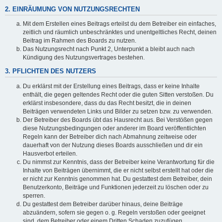
2. EINRÄUMUNG VON NUTZUNGSRECHTEN
Mit dem Erstellen eines Beitrags erteilst du dem Betreiber ein einfaches,
zeitlich und räumlich unbeschränktes und unentgeltliches Recht, deinen
Beitrag im Rahmen des Boards zu nutzen.
Das Nutzungsrecht nach Punkt 2, Unterpunkt a bleibt auch nach
Kündigung des Nutzungsvertrages bestehen.
3. PFLICHTEN DES NUTZERS
Du erklärst mit der Erstellung eines Beitrags, dass er keine Inhalte
enthält, die gegen geltendes Recht oder die guten Sitten verstoßen. Du
erklärst insbesondere, dass du das Recht besitzt, die in deinen
Beiträgen verwendeten Links und Bilder zu setzen bzw. zu verwenden.
Der Betreiber des Boards übt das Hausrecht aus. Bei Verstößen gegen
diese Nutzungsbedingungen oder anderer im Board veröffentlichten
Regeln kann der Betreiber dich nach Abmahnung zeitweise oder
dauerhaft von der Nutzung dieses Boards ausschließen und dir ein
Hausverbot erteilen.
Du nimmst zur Kenntnis, dass der Betreiber keine Verantwortung für die
Inhalte von Beiträgen übernimmt, die er nicht selbst erstellt hat oder die
er nicht zur Kenntnis genommen hat. Du gestattest dem Betreiber, dein
Benutzerkonto, Beiträge und Funktionen jederzeit zu löschen oder zu
sperren.
Du gestattest dem Betreiber darüber hinaus, deine Beiträge
abzuändern, sofern sie gegen o. g. Regeln verstoßen oder geeignet
sind, dem Betreiber oder einem Dritten Schaden zuzufügen.