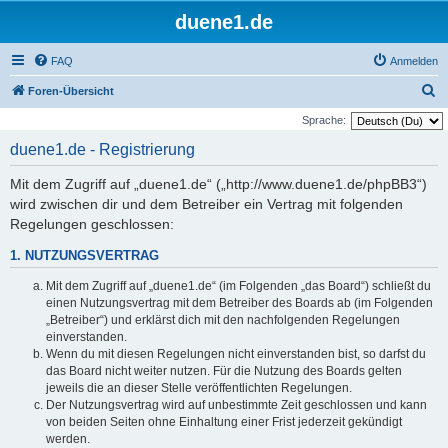
duene1.de
FAQ
Anmelden
S
Foren-Übersicht
u
Sprache:
c
duene1.de - Registrierung
h
Mit dem Zugriff auf „duene1.de“ („http://www.duene1.de/phpBB3“)
e
wird zwischen dir und dem Betreiber ein Vertrag mit folgenden
Regelungen geschlossen:
1. NUTZUNGSVERTRAG
Mit dem Zugriff auf „duene1.de“ (im Folgenden „das Board“) schließt du
einen Nutzungsvertrag mit dem Betreiber des Boards ab (im Folgenden
„Betreiber“) und erklärst dich mit den nachfolgenden Regelungen
einverstanden.
Wenn du mit diesen Regelungen nicht einverstanden bist, so darfst du
das Board nicht weiter nutzen. Für die Nutzung des Boards gelten
jeweils die an dieser Stelle veröffentlichten Regelungen.
Der Nutzungsvertrag wird auf unbestimmte Zeit geschlossen und kann
von beiden Seiten ohne Einhaltung einer Frist jederzeit gekündigt
werden.