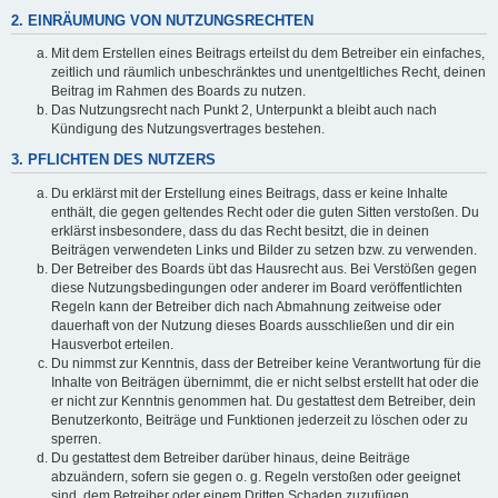
2. EINRÄUMUNG VON NUTZUNGSRECHTEN
Mit dem Erstellen eines Beitrags erteilst du dem Betreiber ein einfaches,
zeitlich und räumlich unbeschränktes und unentgeltliches Recht, deinen
Beitrag im Rahmen des Boards zu nutzen.
Das Nutzungsrecht nach Punkt 2, Unterpunkt a bleibt auch nach
Kündigung des Nutzungsvertrages bestehen.
3. PFLICHTEN DES NUTZERS
Du erklärst mit der Erstellung eines Beitrags, dass er keine Inhalte
enthält, die gegen geltendes Recht oder die guten Sitten verstoßen. Du
erklärst insbesondere, dass du das Recht besitzt, die in deinen
Beiträgen verwendeten Links und Bilder zu setzen bzw. zu verwenden.
Der Betreiber des Boards übt das Hausrecht aus. Bei Verstößen gegen
diese Nutzungsbedingungen oder anderer im Board veröffentlichten
Regeln kann der Betreiber dich nach Abmahnung zeitweise oder
dauerhaft von der Nutzung dieses Boards ausschließen und dir ein
Hausverbot erteilen.
Du nimmst zur Kenntnis, dass der Betreiber keine Verantwortung für die
Inhalte von Beiträgen übernimmt, die er nicht selbst erstellt hat oder die
er nicht zur Kenntnis genommen hat. Du gestattest dem Betreiber, dein
Benutzerkonto, Beiträge und Funktionen jederzeit zu löschen oder zu
sperren.
Du gestattest dem Betreiber darüber hinaus, deine Beiträge
abzuändern, sofern sie gegen o. g. Regeln verstoßen oder geeignet
sind, dem Betreiber oder einem Dritten Schaden zuzufügen.