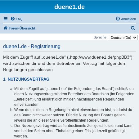
duene1.de
FAQ
Anmelden
S
Foren-Übersicht
u
Sprache:
c
duene1.de - Registrierung
h
Mit dem Zugriff auf „duene1.de“ („http://www.duene1.de/phpBB3“)
e
wird zwischen dir und dem Betreiber ein Vertrag mit folgenden
Regelungen geschlossen:
1. NUTZUNGSVERTRAG
Mit dem Zugriff auf „duene1.de“ (im Folgenden „das Board“) schließt du
einen Nutzungsvertrag mit dem Betreiber des Boards ab (im Folgenden
„Betreiber“) und erklärst dich mit den nachfolgenden Regelungen
einverstanden.
Wenn du mit diesen Regelungen nicht einverstanden bist, so darfst du
das Board nicht weiter nutzen. Für die Nutzung des Boards gelten
jeweils die an dieser Stelle veröffentlichten Regelungen.
Der Nutzungsvertrag wird auf unbestimmte Zeit geschlossen und kann
von beiden Seiten ohne Einhaltung einer Frist jederzeit gekündigt
werden.