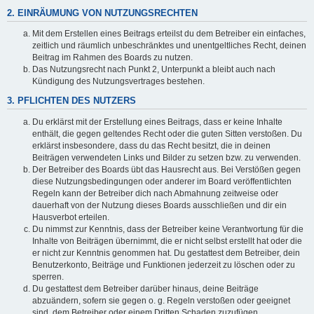
2. EINRÄUMUNG VON NUTZUNGSRECHTEN
Mit dem Erstellen eines Beitrags erteilst du dem Betreiber ein einfaches,
zeitlich und räumlich unbeschränktes und unentgeltliches Recht, deinen
Beitrag im Rahmen des Boards zu nutzen.
Das Nutzungsrecht nach Punkt 2, Unterpunkt a bleibt auch nach
Kündigung des Nutzungsvertrages bestehen.
3. PFLICHTEN DES NUTZERS
Du erklärst mit der Erstellung eines Beitrags, dass er keine Inhalte
enthält, die gegen geltendes Recht oder die guten Sitten verstoßen. Du
erklärst insbesondere, dass du das Recht besitzt, die in deinen
Beiträgen verwendeten Links und Bilder zu setzen bzw. zu verwenden.
Der Betreiber des Boards übt das Hausrecht aus. Bei Verstößen gegen
diese Nutzungsbedingungen oder anderer im Board veröffentlichten
Regeln kann der Betreiber dich nach Abmahnung zeitweise oder
dauerhaft von der Nutzung dieses Boards ausschließen und dir ein
Hausverbot erteilen.
Du nimmst zur Kenntnis, dass der Betreiber keine Verantwortung für die
Inhalte von Beiträgen übernimmt, die er nicht selbst erstellt hat oder die
er nicht zur Kenntnis genommen hat. Du gestattest dem Betreiber, dein
Benutzerkonto, Beiträge und Funktionen jederzeit zu löschen oder zu
sperren.
Du gestattest dem Betreiber darüber hinaus, deine Beiträge
abzuändern, sofern sie gegen o. g. Regeln verstoßen oder geeignet
sind, dem Betreiber oder einem Dritten Schaden zuzufügen.