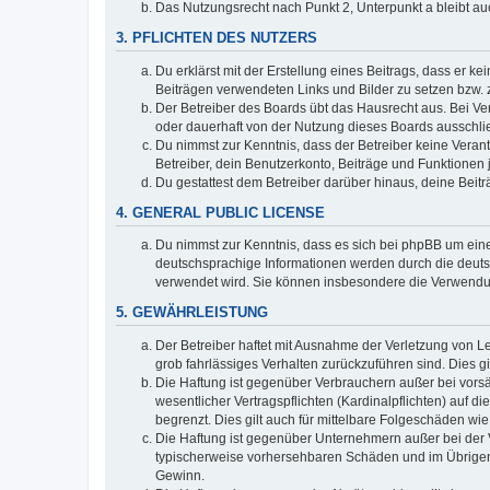
Das Nutzungsrecht nach Punkt 2, Unterpunkt a bleibt 
3. PFLICHTEN DES NUTZERS
Du erklärst mit der Erstellung eines Beitrags, dass er ke
Beiträgen verwendeten Links und Bilder zu setzen bzw.
Der Betreiber des Boards übt das Hausrecht aus. Bei V
oder dauerhaft von der Nutzung dieses Boards ausschlie
Du nimmst zur Kenntnis, dass der Betreiber keine Verantw
Betreiber, dein Benutzerkonto, Beiträge und Funktionen 
Du gestattest dem Betreiber darüber hinaus, deine Beit
4. GENERAL PUBLIC LICENSE
Du nimmst zur Kenntnis, dass es sich bei phpBB um eine
deutschsprachige Informationen werden durch die deu
verwendet wird. Sie können insbesondere die Verwendun
5. GEWÄHRLEISTUNG
Der Betreiber haftet mit Ausnahme der Verletzung von Le
grob fahrlässiges Verhalten zurückzuführen sind. Dies 
Die Haftung ist gegenüber Verbrauchern außer bei vors
wesentlicher Vertragspflichten (Kardinalpflichten) auf
begrenzt. Dies gilt auch für mittelbare Folgeschäden 
Die Haftung ist gegenüber Unternehmern außer bei der V
typischerweise vorhersehbaren Schäden und im Übrigen 
Gewinn.