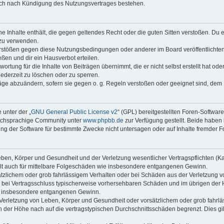
auch nach Kündigung des Nutzungsvertrages bestehen.
ine Inhalte enthält, die gegen geltendes Recht oder die guten Sitten verstoßen. Du 
 zu verwenden.
erstößen gegen diese Nutzungsbedingungen oder anderer im Board veröffentlichte
ßen und dir ein Hausverbot erteilen.
ortung für die Inhalte von Beiträgen übernimmt, die er nicht selbst erstellt hat od
jederzeit zu löschen oder zu sperren.
räge abzuändern, sofern sie gegen o. g. Regeln verstoßen oder geeignet sind, dem
 unter der „
GNU General Public License v2
“ (GPL) bereitgestellten Foren-Softwar
tschsprachige Community unter
www.phpbb.de
zur Verfügung gestellt. Beide haben 
g der Software für bestimmte Zwecke nicht untersagen oder auf Inhalte fremder F
ben, Körper und Gesundheit und der Verletzung wesentlicher Vertragspflichten (Kard
gilt auch für mittelbare Folgeschäden wie insbesondere entgangenen Gewinn.
ätzlichem oder grob fahrlässigem Verhalten oder bei Schäden aus der Verletzung 
 die bei Vertragsschluss typischerweise vorhersehbaren Schäden und im übrigen de
wie insbesondere entgangenen Gewinn.
erletzung von Leben, Körper und Gesundheit oder vorsätzlichem oder grob fahrläs
der Höhe nach auf die vertragstypischen Durchschnittsschäden begrenzt. Dies gi