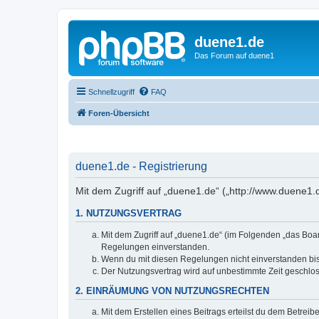
duene1.de
Das Forum auf duene1
Schnellzugriff
FAQ
Foren-Übersicht
duene1.de - Registrierung
Mit dem Zugriff auf „duene1.de“ („http://www.duene1
1. NUTZUNGSVERTRAG
Mit dem Zugriff auf „duene1.de“ (im Folgenden „das Boar
Regelungen einverstanden.
Wenn du mit diesen Regelungen nicht einverstanden bist,
Der Nutzungsvertrag wird auf unbestimmte Zeit geschlos
2. EINRÄUMUNG VON NUTZUNGSRECHTEN
Mit dem Erstellen eines Beitrags erteilst du dem Betrei