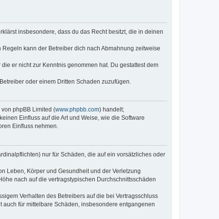
erklärst insbesondere, dass du das Recht besitzt, die in deinen
n Regeln kann der Betreiber dich nach Abmahnung zeitweise
er die er nicht zur Kenntnis genommen hat. Du gestattest dem
 Betreiber oder einem Dritten Schaden zuzufügen.
e von phpBB Limited (
www.phpbb.com
) handelt;
keinen Einfluss auf die Art und Weise, wie die Software
oren Einfluss nehmen.
inalpflichten) nur für Schäden, die auf ein vorsätzliches oder
von Leben, Körper und Gesundheit und der Verletzung
r Höhe nach auf die vertragstypischen Durchschnittsschäden
sigem Verhalten des Betreibers auf die bei Vertragsschluss
lt auch für mittelbare Schäden, insbesondere entgangenen