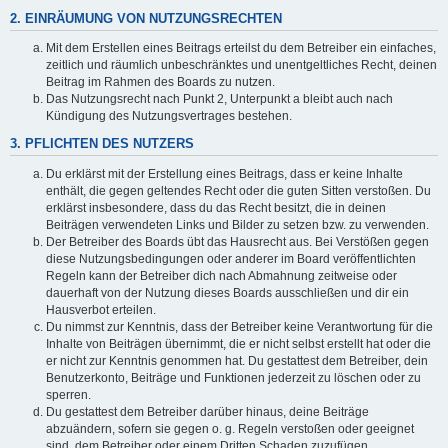
2. EINRÄUMUNG VON NUTZUNGSRECHTEN
Mit dem Erstellen eines Beitrags erteilst du dem Betreiber ein einfaches,
zeitlich und räumlich unbeschränktes und unentgeltliches Recht, deinen
Beitrag im Rahmen des Boards zu nutzen.
Das Nutzungsrecht nach Punkt 2, Unterpunkt a bleibt auch nach
Kündigung des Nutzungsvertrages bestehen.
3. PFLICHTEN DES NUTZERS
Du erklärst mit der Erstellung eines Beitrags, dass er keine Inhalte
enthält, die gegen geltendes Recht oder die guten Sitten verstoßen. Du
erklärst insbesondere, dass du das Recht besitzt, die in deinen
Beiträgen verwendeten Links und Bilder zu setzen bzw. zu verwenden.
Der Betreiber des Boards übt das Hausrecht aus. Bei Verstößen gegen
diese Nutzungsbedingungen oder anderer im Board veröffentlichten
Regeln kann der Betreiber dich nach Abmahnung zeitweise oder
dauerhaft von der Nutzung dieses Boards ausschließen und dir ein
Hausverbot erteilen.
Du nimmst zur Kenntnis, dass der Betreiber keine Verantwortung für die
Inhalte von Beiträgen übernimmt, die er nicht selbst erstellt hat oder die
er nicht zur Kenntnis genommen hat. Du gestattest dem Betreiber, dein
Benutzerkonto, Beiträge und Funktionen jederzeit zu löschen oder zu
sperren.
Du gestattest dem Betreiber darüber hinaus, deine Beiträge
abzuändern, sofern sie gegen o. g. Regeln verstoßen oder geeignet
sind, dem Betreiber oder einem Dritten Schaden zuzufügen.