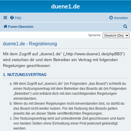
duene1.de
FAQ
Anmelden
S
Foren-Übersicht
u
Sprache:
c
duene1.de - Registrierung
h
Mit dem Zugriff auf „duene1.de“ („http://www.duene1.de/phpBB3“)
e
wird zwischen dir und dem Betreiber ein Vertrag mit folgenden
Regelungen geschlossen:
1. NUTZUNGSVERTRAG
Mit dem Zugriff auf „duene1.de“ (im Folgenden „das Board“) schließt du
einen Nutzungsvertrag mit dem Betreiber des Boards ab (im Folgenden
„Betreiber“) und erklärst dich mit den nachfolgenden Regelungen
einverstanden.
Wenn du mit diesen Regelungen nicht einverstanden bist, so darfst du
das Board nicht weiter nutzen. Für die Nutzung des Boards gelten
jeweils die an dieser Stelle veröffentlichten Regelungen.
Der Nutzungsvertrag wird auf unbestimmte Zeit geschlossen und kann
von beiden Seiten ohne Einhaltung einer Frist jederzeit gekündigt
werden.