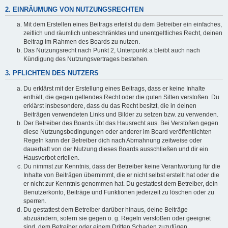
2. EINRÄUMUNG VON NUTZUNGSRECHTEN
Mit dem Erstellen eines Beitrags erteilst du dem Betreiber ein einfaches,
zeitlich und räumlich unbeschränktes und unentgeltliches Recht, deinen
Beitrag im Rahmen des Boards zu nutzen.
Das Nutzungsrecht nach Punkt 2, Unterpunkt a bleibt auch nach
Kündigung des Nutzungsvertrages bestehen.
3. PFLICHTEN DES NUTZERS
Du erklärst mit der Erstellung eines Beitrags, dass er keine Inhalte
enthält, die gegen geltendes Recht oder die guten Sitten verstoßen. Du
erklärst insbesondere, dass du das Recht besitzt, die in deinen
Beiträgen verwendeten Links und Bilder zu setzen bzw. zu verwenden.
Der Betreiber des Boards übt das Hausrecht aus. Bei Verstößen gegen
diese Nutzungsbedingungen oder anderer im Board veröffentlichten
Regeln kann der Betreiber dich nach Abmahnung zeitweise oder
dauerhaft von der Nutzung dieses Boards ausschließen und dir ein
Hausverbot erteilen.
Du nimmst zur Kenntnis, dass der Betreiber keine Verantwortung für die
Inhalte von Beiträgen übernimmt, die er nicht selbst erstellt hat oder die
er nicht zur Kenntnis genommen hat. Du gestattest dem Betreiber, dein
Benutzerkonto, Beiträge und Funktionen jederzeit zu löschen oder zu
sperren.
Du gestattest dem Betreiber darüber hinaus, deine Beiträge
abzuändern, sofern sie gegen o. g. Regeln verstoßen oder geeignet
sind, dem Betreiber oder einem Dritten Schaden zuzufügen.