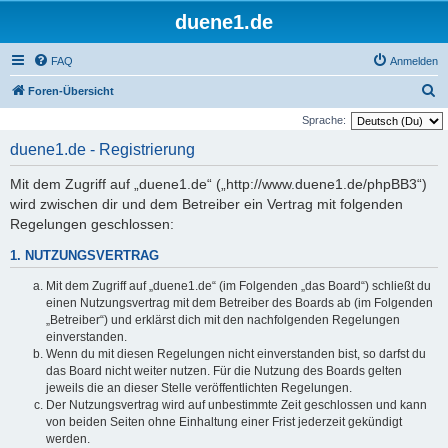
duene1.de
FAQ
Anmelden
S
Foren-Übersicht
u
Sprache:
c
duene1.de - Registrierung
h
Mit dem Zugriff auf „duene1.de“ („http://www.duene1.de/phpBB3“)
e
wird zwischen dir und dem Betreiber ein Vertrag mit folgenden
Regelungen geschlossen:
1. NUTZUNGSVERTRAG
Mit dem Zugriff auf „duene1.de“ (im Folgenden „das Board“) schließt du
einen Nutzungsvertrag mit dem Betreiber des Boards ab (im Folgenden
„Betreiber“) und erklärst dich mit den nachfolgenden Regelungen
einverstanden.
Wenn du mit diesen Regelungen nicht einverstanden bist, so darfst du
das Board nicht weiter nutzen. Für die Nutzung des Boards gelten
jeweils die an dieser Stelle veröffentlichten Regelungen.
Der Nutzungsvertrag wird auf unbestimmte Zeit geschlossen und kann
von beiden Seiten ohne Einhaltung einer Frist jederzeit gekündigt
werden.