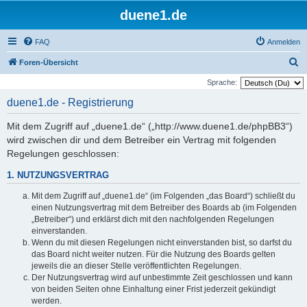
duene1.de
FAQ
Anmelden
S
Foren-Übersicht
u
Sprache:
c
duene1.de - Registrierung
h
Mit dem Zugriff auf „duene1.de“ („http://www.duene1.de/phpBB3“)
e
wird zwischen dir und dem Betreiber ein Vertrag mit folgenden
Regelungen geschlossen:
1. NUTZUNGSVERTRAG
Mit dem Zugriff auf „duene1.de“ (im Folgenden „das Board“) schließt du
einen Nutzungsvertrag mit dem Betreiber des Boards ab (im Folgenden
„Betreiber“) und erklärst dich mit den nachfolgenden Regelungen
einverstanden.
Wenn du mit diesen Regelungen nicht einverstanden bist, so darfst du
das Board nicht weiter nutzen. Für die Nutzung des Boards gelten
jeweils die an dieser Stelle veröffentlichten Regelungen.
Der Nutzungsvertrag wird auf unbestimmte Zeit geschlossen und kann
von beiden Seiten ohne Einhaltung einer Frist jederzeit gekündigt
werden.