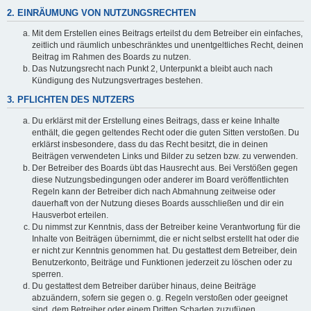
2. EINRÄUMUNG VON NUTZUNGSRECHTEN
Mit dem Erstellen eines Beitrags erteilst du dem Betreiber ein einfaches,
zeitlich und räumlich unbeschränktes und unentgeltliches Recht, deinen
Beitrag im Rahmen des Boards zu nutzen.
Das Nutzungsrecht nach Punkt 2, Unterpunkt a bleibt auch nach
Kündigung des Nutzungsvertrages bestehen.
3. PFLICHTEN DES NUTZERS
Du erklärst mit der Erstellung eines Beitrags, dass er keine Inhalte
enthält, die gegen geltendes Recht oder die guten Sitten verstoßen. Du
erklärst insbesondere, dass du das Recht besitzt, die in deinen
Beiträgen verwendeten Links und Bilder zu setzen bzw. zu verwenden.
Der Betreiber des Boards übt das Hausrecht aus. Bei Verstößen gegen
diese Nutzungsbedingungen oder anderer im Board veröffentlichten
Regeln kann der Betreiber dich nach Abmahnung zeitweise oder
dauerhaft von der Nutzung dieses Boards ausschließen und dir ein
Hausverbot erteilen.
Du nimmst zur Kenntnis, dass der Betreiber keine Verantwortung für die
Inhalte von Beiträgen übernimmt, die er nicht selbst erstellt hat oder die
er nicht zur Kenntnis genommen hat. Du gestattest dem Betreiber, dein
Benutzerkonto, Beiträge und Funktionen jederzeit zu löschen oder zu
sperren.
Du gestattest dem Betreiber darüber hinaus, deine Beiträge
abzuändern, sofern sie gegen o. g. Regeln verstoßen oder geeignet
sind, dem Betreiber oder einem Dritten Schaden zuzufügen.