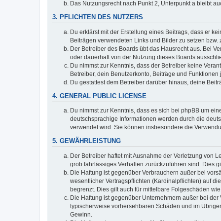
Das Nutzungsrecht nach Punkt 2, Unterpunkt a bleibt 
3. PFLICHTEN DES NUTZERS
Du erklärst mit der Erstellung eines Beitrags, dass er ke
Beiträgen verwendeten Links und Bilder zu setzen bzw.
Der Betreiber des Boards übt das Hausrecht aus. Bei V
oder dauerhaft von der Nutzung dieses Boards ausschlie
Du nimmst zur Kenntnis, dass der Betreiber keine Verantw
Betreiber, dein Benutzerkonto, Beiträge und Funktionen 
Du gestattest dem Betreiber darüber hinaus, deine Beit
4. GENERAL PUBLIC LICENSE
Du nimmst zur Kenntnis, dass es sich bei phpBB um eine
deutschsprachige Informationen werden durch die deu
verwendet wird. Sie können insbesondere die Verwendun
5. GEWÄHRLEISTUNG
Der Betreiber haftet mit Ausnahme der Verletzung von Le
grob fahrlässiges Verhalten zurückzuführen sind. Dies 
Die Haftung ist gegenüber Verbrauchern außer bei vors
wesentlicher Vertragspflichten (Kardinalpflichten) auf
begrenzt. Dies gilt auch für mittelbare Folgeschäden 
Die Haftung ist gegenüber Unternehmern außer bei der V
typischerweise vorhersehbaren Schäden und im Übrigen 
Gewinn.