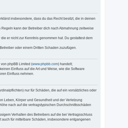
erklärst insbesondere, dass du das Recht besitzt, die in deinen
n Regeln kann der Betreiber dich nach Abmahnung zeitweise
er die er nicht zur Kenntnis genommen hat. Du gestattest dem
 Betreiber oder einem Dritten Schaden zuzufügen.
e von phpBB Limited (
www.phpbb.com
) handelt;
keinen Einfluss auf die Art und Weise, wie die Software
oren Einfluss nehmen.
inalpflichten) nur für Schäden, die auf ein vorsätzliches oder
von Leben, Körper und Gesundheit und der Verletzung
r Höhe nach auf die vertragstypischen Durchschnittsschäden
sigem Verhalten des Betreibers auf die bei Vertragsschluss
lt auch für mittelbare Schäden, insbesondere entgangenen