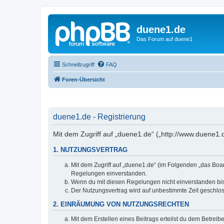
duene1.de
Das Forum auf duene1
Schnellzugriff
FAQ
Foren-Übersicht
duene1.de - Registrierung
Mit dem Zugriff auf „duene1.de“ („http://www.duene1
1. NUTZUNGSVERTRAG
Mit dem Zugriff auf „duene1.de“ (im Folgenden „das Boar
Regelungen einverstanden.
Wenn du mit diesen Regelungen nicht einverstanden bist,
Der Nutzungsvertrag wird auf unbestimmte Zeit geschlos
2. EINRÄUMUNG VON NUTZUNGSRECHTEN
Mit dem Erstellen eines Beitrags erteilst du dem Betrei