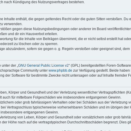
auch nach Kündigung des Nutzungsvertrages bestehen.
ine Inhalte enthält, die gegen geltendes Recht oder die guten Sitten verstoßen. Du 
 zu verwenden.
erstößen gegen diese Nutzungsbedingungen oder anderer im Board veröffentlichte
ßen und dir ein Hausverbot erteilen.
ortung für die Inhalte von Beiträgen übernimmt, die er nicht selbst erstellt hat od
jederzeit zu löschen oder zu sperren.
räge abzuändern, sofern sie gegen o. g. Regeln verstoßen oder geeignet sind, dem
 unter der „
GNU General Public License v2
“ (GPL) bereitgestellten Foren-Softwar
tschsprachige Community unter
www.phpbb.de
zur Verfügung gestellt. Beide haben 
g der Software für bestimmte Zwecke nicht untersagen oder auf Inhalte fremder F
ben, Körper und Gesundheit und der Verletzung wesentlicher Vertragspflichten (Kard
gilt auch für mittelbare Folgeschäden wie insbesondere entgangenen Gewinn.
ätzlichem oder grob fahrlässigem Verhalten oder bei Schäden aus der Verletzung 
 die bei Vertragsschluss typischerweise vorhersehbaren Schäden und im übrigen de
wie insbesondere entgangenen Gewinn.
erletzung von Leben, Körper und Gesundheit oder vorsätzlichem oder grob fahrläs
der Höhe nach auf die vertragstypischen Durchschnittsschäden begrenzt. Dies gi