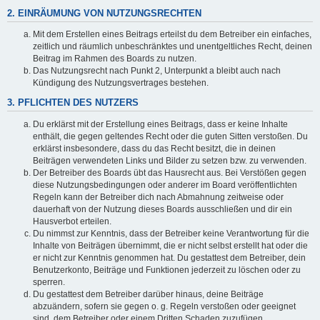
2. EINRÄUMUNG VON NUTZUNGSRECHTEN
Mit dem Erstellen eines Beitrags erteilst du dem Betreiber ein einfaches,
zeitlich und räumlich unbeschränktes und unentgeltliches Recht, deinen
Beitrag im Rahmen des Boards zu nutzen.
Das Nutzungsrecht nach Punkt 2, Unterpunkt a bleibt auch nach
Kündigung des Nutzungsvertrages bestehen.
3. PFLICHTEN DES NUTZERS
Du erklärst mit der Erstellung eines Beitrags, dass er keine Inhalte
enthält, die gegen geltendes Recht oder die guten Sitten verstoßen. Du
erklärst insbesondere, dass du das Recht besitzt, die in deinen
Beiträgen verwendeten Links und Bilder zu setzen bzw. zu verwenden.
Der Betreiber des Boards übt das Hausrecht aus. Bei Verstößen gegen
diese Nutzungsbedingungen oder anderer im Board veröffentlichten
Regeln kann der Betreiber dich nach Abmahnung zeitweise oder
dauerhaft von der Nutzung dieses Boards ausschließen und dir ein
Hausverbot erteilen.
Du nimmst zur Kenntnis, dass der Betreiber keine Verantwortung für die
Inhalte von Beiträgen übernimmt, die er nicht selbst erstellt hat oder die
er nicht zur Kenntnis genommen hat. Du gestattest dem Betreiber, dein
Benutzerkonto, Beiträge und Funktionen jederzeit zu löschen oder zu
sperren.
Du gestattest dem Betreiber darüber hinaus, deine Beiträge
abzuändern, sofern sie gegen o. g. Regeln verstoßen oder geeignet
sind, dem Betreiber oder einem Dritten Schaden zuzufügen.