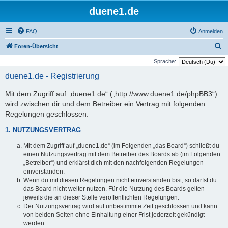
duene1.de
FAQ
Anmelden
S
Foren-Übersicht
u
Sprache:
c
duene1.de - Registrierung
h
Mit dem Zugriff auf „duene1.de“ („http://www.duene1.de/phpBB3“)
e
wird zwischen dir und dem Betreiber ein Vertrag mit folgenden
Regelungen geschlossen:
1. NUTZUNGSVERTRAG
Mit dem Zugriff auf „duene1.de“ (im Folgenden „das Board“) schließt du
einen Nutzungsvertrag mit dem Betreiber des Boards ab (im Folgenden
„Betreiber“) und erklärst dich mit den nachfolgenden Regelungen
einverstanden.
Wenn du mit diesen Regelungen nicht einverstanden bist, so darfst du
das Board nicht weiter nutzen. Für die Nutzung des Boards gelten
jeweils die an dieser Stelle veröffentlichten Regelungen.
Der Nutzungsvertrag wird auf unbestimmte Zeit geschlossen und kann
von beiden Seiten ohne Einhaltung einer Frist jederzeit gekündigt
werden.