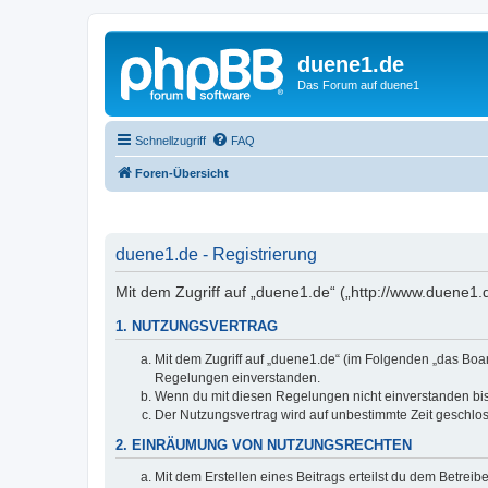
duene1.de
Das Forum auf duene1
Schnellzugriff
FAQ
Foren-Übersicht
duene1.de - Registrierung
Mit dem Zugriff auf „duene1.de“ („http://www.duene1
1. NUTZUNGSVERTRAG
Mit dem Zugriff auf „duene1.de“ (im Folgenden „das Boar
Regelungen einverstanden.
Wenn du mit diesen Regelungen nicht einverstanden bist,
Der Nutzungsvertrag wird auf unbestimmte Zeit geschlos
2. EINRÄUMUNG VON NUTZUNGSRECHTEN
Mit dem Erstellen eines Beitrags erteilst du dem Betrei