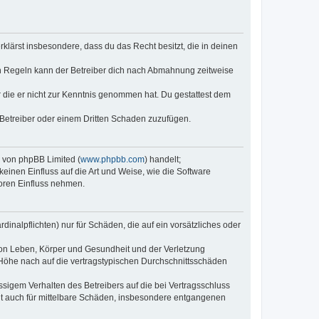
erklärst insbesondere, dass du das Recht besitzt, die in deinen
n Regeln kann der Betreiber dich nach Abmahnung zeitweise
er die er nicht zur Kenntnis genommen hat. Du gestattest dem
 Betreiber oder einem Dritten Schaden zuzufügen.
e von phpBB Limited (
www.phpbb.com
) handelt;
keinen Einfluss auf die Art und Weise, wie die Software
oren Einfluss nehmen.
inalpflichten) nur für Schäden, die auf ein vorsätzliches oder
von Leben, Körper und Gesundheit und der Verletzung
r Höhe nach auf die vertragstypischen Durchschnittsschäden
sigem Verhalten des Betreibers auf die bei Vertragsschluss
lt auch für mittelbare Schäden, insbesondere entgangenen