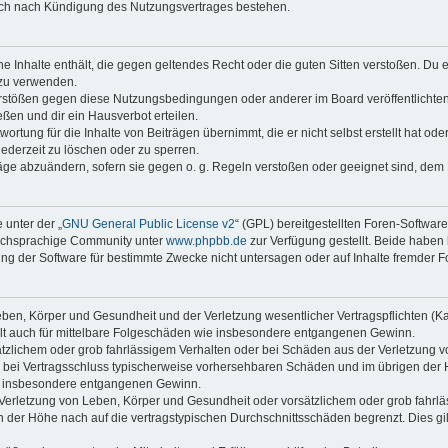
auch nach Kündigung des Nutzungsvertrages bestehen.
ine Inhalte enthält, die gegen geltendes Recht oder die guten Sitten verstoßen. Du 
 zu verwenden.
erstößen gegen diese Nutzungsbedingungen oder anderer im Board veröffentlichte
ßen und dir ein Hausverbot erteilen.
ortung für die Inhalte von Beiträgen übernimmt, die er nicht selbst erstellt hat od
jederzeit zu löschen oder zu sperren.
räge abzuändern, sofern sie gegen o. g. Regeln verstoßen oder geeignet sind, dem
 unter der „
GNU General Public License v2
“ (GPL) bereitgestellten Foren-Softwar
tschsprachige Community unter
www.phpbb.de
zur Verfügung gestellt. Beide haben 
g der Software für bestimmte Zwecke nicht untersagen oder auf Inhalte fremder F
ben, Körper und Gesundheit und der Verletzung wesentlicher Vertragspflichten (Kard
gilt auch für mittelbare Folgeschäden wie insbesondere entgangenen Gewinn.
ätzlichem oder grob fahrlässigem Verhalten oder bei Schäden aus der Verletzung 
 die bei Vertragsschluss typischerweise vorhersehbaren Schäden und im übrigen de
wie insbesondere entgangenen Gewinn.
erletzung von Leben, Körper und Gesundheit oder vorsätzlichem oder grob fahrläs
der Höhe nach auf die vertragstypischen Durchschnittsschäden begrenzt. Dies gi