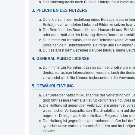
Das Nutzungsrecht nach Punkt 2, Unterpunkt a bleibt 
3. PFLICHTEN DES NUTZERS
Du erklärst mit der Erstellung eines Beitrags, dass er ke
Beiträgen verwendeten Links und Bilder zu setzen bzw.
Der Betreiber des Boards übt das Hausrecht aus. Bei V
oder dauerhaft von der Nutzung dieses Boards ausschlie
Du nimmst zur Kenntnis, dass der Betreiber keine Verantw
Betreiber, dein Benutzerkonto, Beiträge und Funktionen 
Du gestattest dem Betreiber darüber hinaus, deine Beit
4. GENERAL PUBLIC LICENSE
Du nimmst zur Kenntnis, dass es sich bei phpBB um eine
deutschsprachige Informationen werden durch die deu
verwendet wird. Sie können insbesondere die Verwendun
5. GEWÄHRLEISTUNG
Der Betreiber haftet mit Ausnahme der Verletzung von Le
grob fahrlässiges Verhalten zurückzuführen sind. Dies 
Die Haftung ist gegenüber Verbrauchern außer bei vors
wesentlicher Vertragspflichten (Kardinalpflichten) auf
begrenzt. Dies gilt auch für mittelbare Folgeschäden 
Die Haftung ist gegenüber Unternehmern außer bei der V
typischerweise vorhersehbaren Schäden und im Übrigen 
Gewinn.