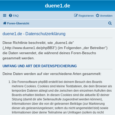
duene1.de
FAQ
Registrieren
Anmelden
S
Foren-Übersicht
u
duene1.de - Datenschutzerklärung
c
h
Diese Richtlinie beschreibt, wie „duene1.de“
(„http://www.duene1.de/phpBB3“) (im Folgenden „der Betreiber“)
e
die Daten verwendet, die während deines Foren-Besuchs
gesammelt werden.
UMFANG UND ART DER DATENSPEICHERUNG
Deine Daten werden auf vier verschiedene Arten gesammelt:
Die Forensoftware phpBB erstellt bei deinem Besuch des Boards
mehrere Cookies. Cookies sind kleine Textdateien, die dein Browser als
temporäre Dateien ablegt und die zwischen den einzelnen Aufrufen des
Boards erhalten bleiben. In diesen Cookies sind die aktuelle ID deiner
Sitzung (damit dir alle Seitenaufrufe zugeordnet werden können),
Informationen über die von dir gelesenen Beiträge (zur Markierung
dieser als gelesen/ungelesen; sofern du nicht angemeldet bist) sowie
Informationen über deine Teilnahme an Umfragen (sofern du nicht