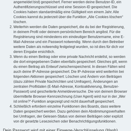
angemeldet bist) gespeichert. Ferner werden deine Benutzer-ID, ein
Authentifizierungsschlüssel und eine Session-ID gespeichert. Die
Cookies haben standardmäßig eine Gültigkeit von einem Jahr. Alle
Cookies kannst du jederzeit über die Funktion „Alle Cookies löschen“
löschen.
Weiterhin werden die Daten gespeichert, die du bei der Registrierung,
in deinem Profil oder deinem persönlichem Bereich angibst. Für die
Registrierung sind mindestens ein eindeutiger Benutzername, eine E-
Mail-Adresse und ein Passwort notwendig. Wenn durch den Betreiber
weitere Daten als notwendig festgelegt wurden, so ist dies für dich vor
deren Eingabe ersichtlich.
Wenn du einen Beitrag oder eine private Nachricht erstellst, so werden
die dort eingegebenen Daten ebenfalls gespeichert. Gleiches gilt, wenn
du einen Beitrag als Entwurf zwischenspeicherst. In diesen Fällen wird
auch deine IP-Adresse gespeichert. Die IP-Adresse wird weiterhin bei
folgenden Aktionen gespeichert: Löschen und Ändern von Beiträgen
(dazu zählen Private Nachrichten und Umfragen), Änderungen an
zentralen Profildaten (E-Mail-Adresse, Kontoaktivierung, Benutzer-
Passwort) und gescheiterte Anmeldeversuche. Die von deinem Browser
übermittelte Browser-Kennzeichnung (User Agent) wird nur in der „Wer
ist online?“-Funktion angezeigt und nicht dauerhaft gespeichert.
Schließlich erfordern einzelne Funktionen des Boards, dass weitere
Daten gespeichert werden. Dazu gehören dein Abstimmungsverhalten
bei Umfragen, der Gelesen-Status von deinen Beiträgen oder explizit
von dir gesetzte Lesezeichen oder Benachrichtigungsfunktionen.
Dein Passwort wird mit einer Einwege-Verschlüsselung (Hash)