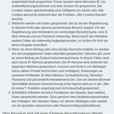
angemeldet bist) gespeichert. Ferner werden deine Benutzer-ID, ein
Authentifizierungsschlüssel und eine Session-ID gespeichert. Die
Cookies haben standardmäßig eine Gültigkeit von einem Jahr. Alle
Cookies kannst du jederzeit über die Funktion „Alle Cookies löschen“
löschen.
Weiterhin werden die Daten gespeichert, die du bei der Registrierung,
in deinem Profil oder deinem persönlichem Bereich angibst. Für die
Registrierung sind mindestens ein eindeutiger Benutzername, eine E-
Mail-Adresse und ein Passwort notwendig. Wenn durch den Betreiber
weitere Daten als notwendig festgelegt wurden, so ist dies für dich vor
deren Eingabe ersichtlich.
Wenn du einen Beitrag oder eine private Nachricht erstellst, so werden
die dort eingegebenen Daten ebenfalls gespeichert. Gleiches gilt, wenn
du einen Beitrag als Entwurf zwischenspeicherst. In diesen Fällen wird
auch deine IP-Adresse gespeichert. Die IP-Adresse wird weiterhin bei
folgenden Aktionen gespeichert: Löschen und Ändern von Beiträgen
(dazu zählen Private Nachrichten und Umfragen), Änderungen an
zentralen Profildaten (E-Mail-Adresse, Kontoaktivierung, Benutzer-
Passwort) und gescheiterte Anmeldeversuche. Die von deinem Browser
übermittelte Browser-Kennzeichnung (User Agent) wird nur in der „Wer
ist online?“-Funktion angezeigt und nicht dauerhaft gespeichert.
Schließlich erfordern einzelne Funktionen des Boards, dass weitere
Daten gespeichert werden. Dazu gehören dein Abstimmungsverhalten
bei Umfragen, der Gelesen-Status von deinen Beiträgen oder explizit
von dir gesetzte Lesezeichen oder Benachrichtigungsfunktionen.
Dein Passwort wird mit einer Einwege-Verschlüsselung (Hash)