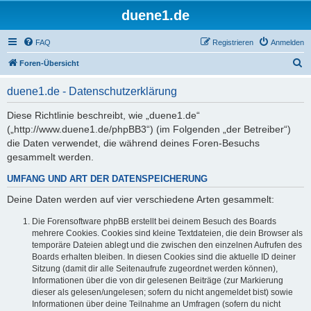
duene1.de
FAQ
Registrieren
Anmelden
S
Foren-Übersicht
u
duene1.de - Datenschutzerklärung
c
h
Diese Richtlinie beschreibt, wie „duene1.de“
(„http://www.duene1.de/phpBB3“) (im Folgenden „der Betreiber“)
e
die Daten verwendet, die während deines Foren-Besuchs
gesammelt werden.
UMFANG UND ART DER DATENSPEICHERUNG
Deine Daten werden auf vier verschiedene Arten gesammelt:
Die Forensoftware phpBB erstellt bei deinem Besuch des Boards
mehrere Cookies. Cookies sind kleine Textdateien, die dein Browser als
temporäre Dateien ablegt und die zwischen den einzelnen Aufrufen des
Boards erhalten bleiben. In diesen Cookies sind die aktuelle ID deiner
Sitzung (damit dir alle Seitenaufrufe zugeordnet werden können),
Informationen über die von dir gelesenen Beiträge (zur Markierung
dieser als gelesen/ungelesen; sofern du nicht angemeldet bist) sowie
Informationen über deine Teilnahme an Umfragen (sofern du nicht