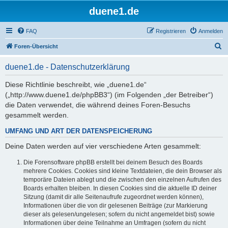
duene1.de
FAQ
Registrieren
Anmelden
S
Foren-Übersicht
u
duene1.de - Datenschutzerklärung
c
h
Diese Richtlinie beschreibt, wie „duene1.de“
(„http://www.duene1.de/phpBB3“) (im Folgenden „der Betreiber“)
e
die Daten verwendet, die während deines Foren-Besuchs
gesammelt werden.
UMFANG UND ART DER DATENSPEICHERUNG
Deine Daten werden auf vier verschiedene Arten gesammelt:
Die Forensoftware phpBB erstellt bei deinem Besuch des Boards
mehrere Cookies. Cookies sind kleine Textdateien, die dein Browser als
temporäre Dateien ablegt und die zwischen den einzelnen Aufrufen des
Boards erhalten bleiben. In diesen Cookies sind die aktuelle ID deiner
Sitzung (damit dir alle Seitenaufrufe zugeordnet werden können),
Informationen über die von dir gelesenen Beiträge (zur Markierung
dieser als gelesen/ungelesen; sofern du nicht angemeldet bist) sowie
Informationen über deine Teilnahme an Umfragen (sofern du nicht