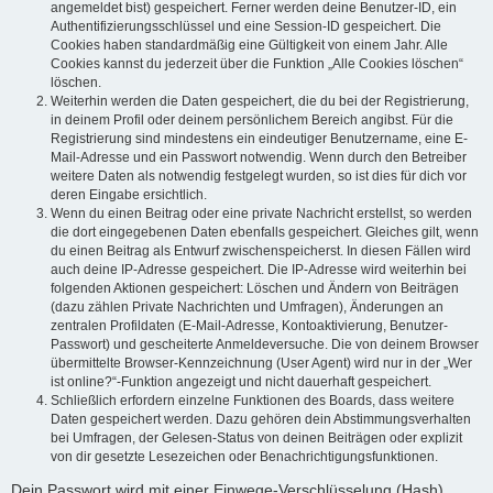
angemeldet bist) gespeichert. Ferner werden deine Benutzer-ID, ein
Authentifizierungsschlüssel und eine Session-ID gespeichert. Die
Cookies haben standardmäßig eine Gültigkeit von einem Jahr. Alle
Cookies kannst du jederzeit über die Funktion „Alle Cookies löschen“
löschen.
Weiterhin werden die Daten gespeichert, die du bei der Registrierung,
in deinem Profil oder deinem persönlichem Bereich angibst. Für die
Registrierung sind mindestens ein eindeutiger Benutzername, eine E-
Mail-Adresse und ein Passwort notwendig. Wenn durch den Betreiber
weitere Daten als notwendig festgelegt wurden, so ist dies für dich vor
deren Eingabe ersichtlich.
Wenn du einen Beitrag oder eine private Nachricht erstellst, so werden
die dort eingegebenen Daten ebenfalls gespeichert. Gleiches gilt, wenn
du einen Beitrag als Entwurf zwischenspeicherst. In diesen Fällen wird
auch deine IP-Adresse gespeichert. Die IP-Adresse wird weiterhin bei
folgenden Aktionen gespeichert: Löschen und Ändern von Beiträgen
(dazu zählen Private Nachrichten und Umfragen), Änderungen an
zentralen Profildaten (E-Mail-Adresse, Kontoaktivierung, Benutzer-
Passwort) und gescheiterte Anmeldeversuche. Die von deinem Browser
übermittelte Browser-Kennzeichnung (User Agent) wird nur in der „Wer
ist online?“-Funktion angezeigt und nicht dauerhaft gespeichert.
Schließlich erfordern einzelne Funktionen des Boards, dass weitere
Daten gespeichert werden. Dazu gehören dein Abstimmungsverhalten
bei Umfragen, der Gelesen-Status von deinen Beiträgen oder explizit
von dir gesetzte Lesezeichen oder Benachrichtigungsfunktionen.
Dein Passwort wird mit einer Einwege-Verschlüsselung (Hash)